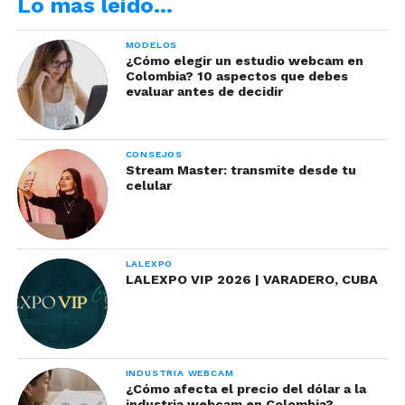
Lo más leído…
MODELOS
¿Cómo elegir un estudio webcam en
Colombia? 10 aspectos que debes
evaluar antes de decidir
Post: Fomentando comentarios y
CONSEJOS
Stream Master: transmite desde tu
compromiso
celular
Los posts en Instagram siguen siendo una manera
efectiva de generar comentarios y compromiso.
LALEXPO
Emplea imágenes cautivadoras y descripciones
LALEXPO VIP 2026 | VARADERO, CUBA
interesantes para capturar la atención de tus
seguidores. Los posts tienen la posibilidad de
llegar a un público más amplio a través de la
función «Explorar», lo que te permite atraer a
INDUSTRIA WEBCAM
nuevos seguidores que aún no están
¿Cómo afecta el precio del dólar a la
industria webcam en Colombia?