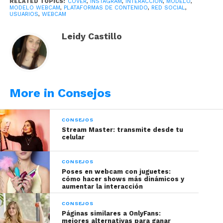
RELATED TOPICS:
COVER
,
INSTAGRAM
,
INTERACCION
,
MODELO
,
¡Sigue leyendo para descubrir cómo
MODELO WEBCAM
,
PLATAFORMAS DE CONTENIDO
,
RED SOCIAL
,
USUARIOS
,
WEBCAM
aprovechar al máximo esta red
Leidy Castillo
social!
More in Consejos
CONSEJOS
Stream Master: transmite desde tu
celular
CONSEJOS
Poses en webcam con juguetes:
cómo hacer shows más dinámicos y
aumentar la interacción
Tomada de Freepik
CONSEJOS
Páginas similares a OnlyFans:
mejores alternativas para ganar