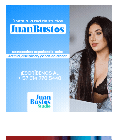
Reels: Generando interacción y alcance
La función de Reels en Instagram ha demostrado
ser una verdadera joya para la generación de
interacción con los usuarios y para llegar a nuevos
usuarios.
Aprovecha esta herramienta para crear clips cortos
y atractivos que muestren tu personalidad y
talento.
Los Reels pueden volverse virales y llegar a un