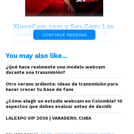
XloveCam.com y Sex.Cam: Las
plataformas para mostrar tu
CONTINUE READING
talento como modelo webcam
You may also like...
¿Qué hace realmente una modelo webcam
durante una transmisión?
Otro verano ardiente: Ideas de transmisión para
hacer crecer tu base de fans
Por ende, resulta importante adentrarse en los 5
¿Cómo elegir un estudio webcam en Colombia? 10
formatos de Instagram. Estas opciones te abrirán
aspectos que debes evaluar antes de decidir
las puertas para presentarte de una manera
LALEXPO VIP 2026 | VARADERO, CUBA
altamente efectiva y, al mismo tiempo, potenciar
tus ingresos.