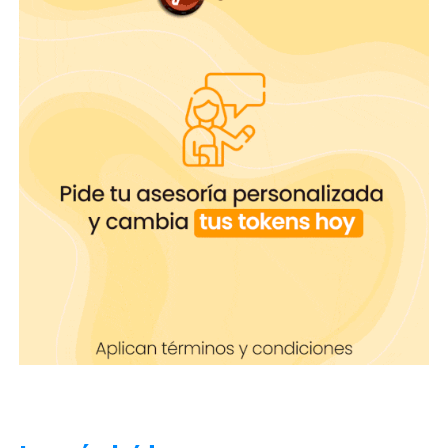
Los Stories son una forma auténtica de conectarte
con tus seguidores al mostrar momentos
espontáneos y cercanos. Utiliza esta función para
compartir aspectos personales de tu vida y tu
profesión.
Los seguidores disfrutan viendo contenido detrás
de escena y sentir que son parte de tu día a día.
Esto no solo fortalece la relación con tus
seguidores existentes, sino que también atrae
nuevos seguidores interesados en conocerte
mejor.