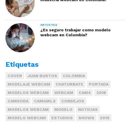
familiarizados contigo.
ARTISTAS
¿Es seguro trabajar como modelo
webcam en Colombia?
Etiquetas
COVER
JUAN BUSTOS
COLOMBIA
MODELAJE WEBCAM
CHATURBATE
PORTADA
MODELOS WEBCAM
WEBCAM
CAM4
2018
Directo Live: Una conexión
CAMSODA
CAMGIRLS
CONSEJOS
personalizada
MODELOS WEBCAM
MODELO
NOTICIAS
El Directo Live permiten un acercamiento
MODELO WEBCAM
ESTUDIOS
SHOWS
2019
personalizado con tus seguidores. Aprovecha esta