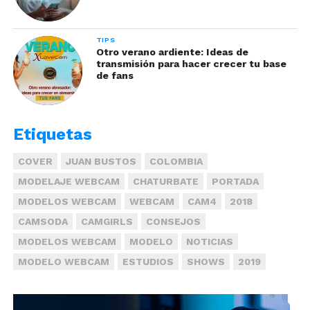
TIPS
Otro verano ardiente: Ideas de
transmisión para hacer crecer tu base
de fans
Etiquetas
COVER
JUAN BUSTOS
COLOMBIA
MODELAJE WEBCAM
CHATURBATE
PORTADA
MODELOS WEBCAM
WEBCAM
CAM4
2018
CAMSODA
CAMGIRLS
CONSEJOS
MODELOS WEBCAM
MODELO
NOTICIAS
MODELO WEBCAM
ESTUDIOS
SHOWS
2019