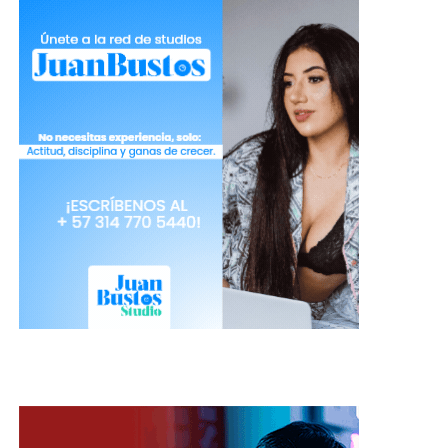
además las ventajas de cada una de las páginas
disponibles para lograr mayor cantidad de tokens,
fans y exposición como modelo web. Es por eso
que no puedes olvidar asistir a esta clase, que te
brindará nuevas herramientas para manejar tu
negocio.