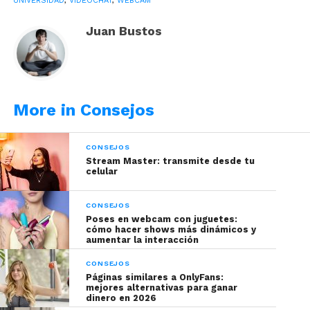
UNIVERSIDAD
,
VIDEOCHAT
,
WEBCAM
En la
conferencia de mañana jueves 23 de
febrero a las 2:00 p.m.
la reconocida modelo
Juan Bustos
colombiana FloraBella, conocida en la red social
twitter como
@MissBellaFlora
, estará conversando
sobre las formas de incentivar y conectar con tus
fans para que conozcan las webs en las que
More in Consejos
pueden buscar tus videos. Gracias al patrocinio de
Cam4
podrán seguir la charla gratuita
aquí
CONSEJOS
Stream Master: transmite desde tu
celular
CONSEJOS
Poses en webcam con juguetes:
cómo hacer shows más dinámicos y
aumentar la interacción
CONSEJOS
Páginas similares a OnlyFans:
mejores alternativas para ganar
dinero en 2026