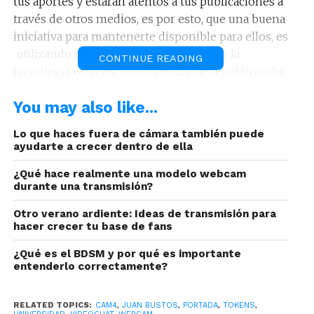
tus aportes y estarán atentos a tus publicaciones a
través de otros medios, es por esto, que una buena
iniciativa para mantenerte disponible para ellos, es
utilizando todos medios que internet y la
CONTINUE READING
tecnología ofrecen, como mediante la publicación
de fotos o videos en la web para que puedan
You may also like...
disfrutar de los avances que das.
Lo que haces fuera de cámara también puede
Lea también:
Ser modelo webcam es como trabajar
ayudarte a crecer dentro de ella
en Google
¿Qué hace realmente una modelo webcam
Pensar en que los seguidores puedan probar
durante una transmisión?
nuevas formas de estar en contacto con tus
Otro verano ardiente: Ideas de transmisión para
publicaciones les ofrecerá otras maneras de
hacer crecer tu base de fans
conocerte, de disfrutar de tus shows y ampliará el
¿Qué es el BDSM y por qué es importante
rango de opciones que ofreces para tus visitantes
entenderlo correctamente?
en la sala. Sin embargo, tal vez esto te haga pensar
en ¿cómo decirles las nuevas noticias?
RELATED TOPICS:
CAM4
,
JUAN BUSTOS
,
PORTADA
,
TOKENS
,