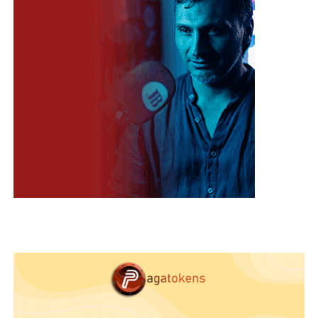
Además de adherirte a una rutina de cuidado de la
piel adecuada, existen otros consejos que
contribuirán a mantenerla hidratada y en óptimas
condiciones.
Elimina el maquillaje antes de
acostarte.
Bebe mucha agua.