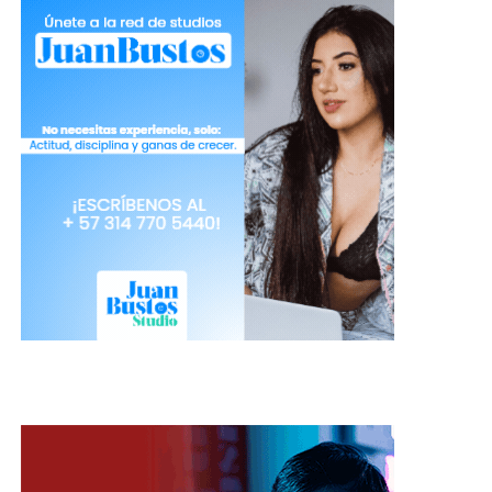
Sérum
Aplica un sérum que aborde tus preocupaciones
específicas, como hidratación, acné, manchas
oscuras o arrugas.
Protección solar
Aplica un protector solar con al menos SPF 30
todas las mañanas, incluso si no planeas pasar
tiempo al aire libre. La protección solar es esencial
para prevenir el envejecimiento prematuro de la
piel y protegerla de los daños causados por los
rayos UV.