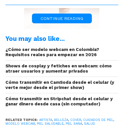
CONTINUE READING
You may also like...
¿Cómo ser modelo webcam en Colombia?
Requisitos reales para empezar en 2026
Tips para el cuidado de tus
Shows de cosplay y fetiches en webcam: cómo
atraer usuarios y aumentar privados
senos ¡Mantente saludable!
Cómo transmitir en CamSoda desde el celular (y
verte mejor desde el primer show)
Cómo transmitir en Stripchat desde el celular y
ganar dinero desde casa (sin computador)
RELATED TOPICS:
ARTISTA
,
BELLEZA
,
COVER
,
CUIDADOS DE PIEL
,
MODELO WEBCAM
,
PIEL SALUDABLE
,
PIEL SANA
,
SALUD