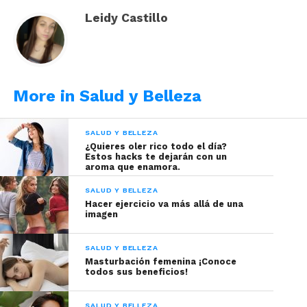
¿Cómo lograr una piel sana y
Leidy Castillo
radiante?
Una buena rutina de cuidado es la clave. ¡Sigue
estos pasos!
More in Salud y Belleza
SALUD Y BELLEZA
¿Quieres oler rico todo el día?
Estos hacks te dejarán con un
aroma que enamora.
SALUD Y BELLEZA
Hacer ejercicio va más allá de una
imagen
SALUD Y BELLEZA
Masturbación femenina ¡Conoce
todos sus beneficios!
Tomada de Freepik
SALUD Y BELLEZA