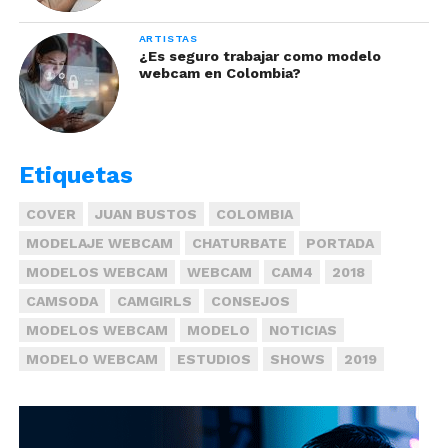
ARTISTAS
¿Es seguro trabajar como modelo
webcam en Colombia?
Etiquetas
COVER
JUAN BUSTOS
COLOMBIA
MODELAJE WEBCAM
CHATURBATE
PORTADA
MODELOS WEBCAM
WEBCAM
CAM4
2018
CAMSODA
CAMGIRLS
CONSEJOS
MODELOS WEBCAM
MODELO
NOTICIAS
MODELO WEBCAM
ESTUDIOS
SHOWS
2019