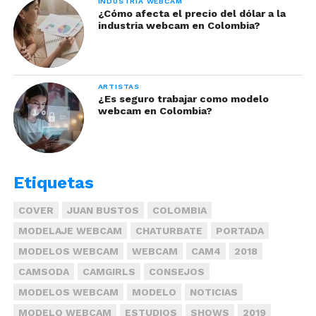
INDUSTRIA WEBCAM
¿Cómo afecta el precio del dólar a la
industria webcam en Colombia?
ARTISTAS
¿Es seguro trabajar como modelo
No olvides que leyendo acerca del tema puedes
webcam en Colombia?
tener un poco más de consciencia al manejarlo.
Ser artista web también implica que
constantemente estés en búsqueda de
aprendizaje. Nada que ayude en tu crecimiento
Etiquetas
sobra.
COVER
JUAN BUSTOS
COLOMBIA
MODELAJE WEBCAM
CHATURBATE
PORTADA
MODELOS WEBCAM
WEBCAM
CAM4
2018
CAMSODA
CAMGIRLS
CONSEJOS
MODELOS WEBCAM
MODELO
NOTICIAS
MODELO WEBCAM
ESTUDIOS
SHOWS
2019