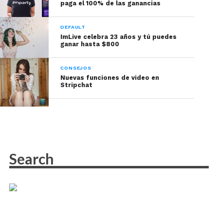
únicamente para tus usuarios.
paga el 100% de las ganancias
–>Explora y conoce tu cuerpo, lo que te gusta, que
DEFAULT
te llame realmente la atención pero sobre todo,
ImLive celebra 23 años y tú puedes
ganar hasta $800
acciones que te hagan sentir cómoda.
CONSEJOS
Nuevas funciones de video en
Stripchat
Tomada de Freepik