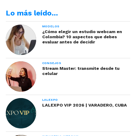
Tomada de Freepik
Lo más leído…
–>Escoge juguetes o accesorios que no te
MODELOS
lastimen y que por el contrario sean un
¿Cómo elegir un estudio webcam en
complemento perfecto para tu transmisión.
Colombia? 10 aspectos que debes
evaluar antes de decidir
CONSEJOS
Stream Master: transmite desde tu
celular
LALEXPO
LALEXPO VIP 2026 | VARADERO, CUBA
¡Importante! Busca
plataformas que se adapten a
tus características