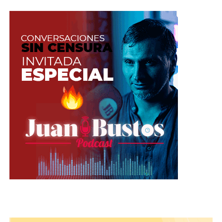
–>Una de las estrategias que puedes usar, es mirar
a otras artistas web que ya lleven recorrido
realizando este tipo de shows. Esto con el fin de
que crees tus propias ideas y vayas buscando un
enfoque diferente a los tuyos.
Tomada de Freepik