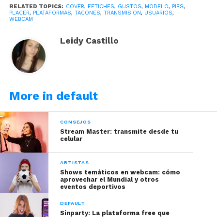
¡Todo según tus gustos!
RELATED TOPICS:
COVER
,
FETICHES
,
GUSTOS
,
MODELO
,
PIES
,
PLACER
,
PLATAFORMAS
,
TACONES
,
TRANSMISION
,
USUARIOS
,
WEBCAM
Leidy Castillo
More in default
CONSEJOS
Stream Master: transmite desde tu
celular
Tomada de Freepik
ARTISTAS
Shows temáticos en webcam: cómo
aprovechar el Mundial y otros
–>Lo principal que debes tomar en cuenta a la
eventos deportivos
hora de escoger un fetiche es si realmente te
DEFAULT
gusta y te hace sentir como deseas. El placer no es
Sinparty: La plataforma free que