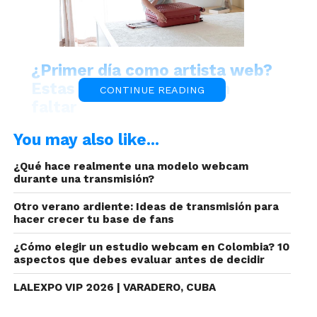
¿Primer día como artista web?
Estas cosas no te pueden
CONTINUE READING
faltar
You may also like...
¿Qué hace realmente una modelo webcam
durante una transmisión?
Otro verano ardiente: Ideas de transmisión para
hacer crecer tu base de fans
Por eso mismo, quien debe divertirse
¿Cómo elegir un estudio webcam en Colombia? 10
principalmente, eres tu. En Juan Bustos
aspectos que debes evaluar antes de decidir
preparamos algunos tips para que a la hora de
LALEXPO VIP 2026 | VARADERO, CUBA
iniciar tus shows de fetiches, sepas qué escoger.