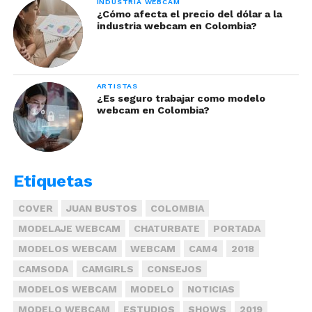
INDUSTRIA WEBCAM
¿Cómo afecta el precio del dólar a la
industria webcam en Colombia?
ARTISTAS
¿Es seguro trabajar como modelo
webcam en Colombia?
Etiquetas
COVER
JUAN BUSTOS
COLOMBIA
MODELAJE WEBCAM
CHATURBATE
PORTADA
MODELOS WEBCAM
WEBCAM
CAM4
2018
CAMSODA
CAMGIRLS
CONSEJOS
MODELOS WEBCAM
MODELO
NOTICIAS
MODELO WEBCAM
ESTUDIOS
SHOWS
2019