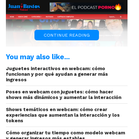
CONTINUE READING
You may also like...
Juguetes interactivos en webcam: cómo
funcionan y por qué ayudan a generar más
En este primer episodio,
Juan Bustos nos
ingresos
seducirá con la compañía de grandes
Poses en webcam con juguetes: cómo hacer
invitados
. Encabezando la lista, tenemos a
shows más dinámicos y aumentar la interacción
Jessica Sodi
, la influencer mexicana más popular,
quien revelará sus secretos mejor guardados y
Shows temáticos en webcam: cómo crear
experiencias que aumentan la interacción y los
compartirá sus experiencias más sorprendentes
tokens
de la industria del entretenimiento para adultos.
Cómo organizar tu tiempo como modelo webcam
Pero eso no es todo: también podrás disfrutar de
y generar ingresos más estables