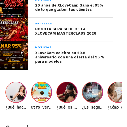
20 años de XLoveCam: Gana el 95%
de lo que gasten tus clientes
ARTISTAS
BOGOTÁ SERÁ SEDE DE LA
XLOVECAM MASTERCLASS 2026:
NOTICIAS
XLoveCam celebra su 20.º
aniversario con una oferta del 95 %
para modelos
¿Qué hace realmente una modelo webcam durante una transmisión?
Otro verano ardiente: Ideas de transmisión para hacer crecer tu base de fans
¿Qué es el BDSM y por qué es importante entenderlo correctamente?
¿Es seguro trabajar como modelo webcam en Colombia?
¿Cómo afecta el precio del dólar a la indust