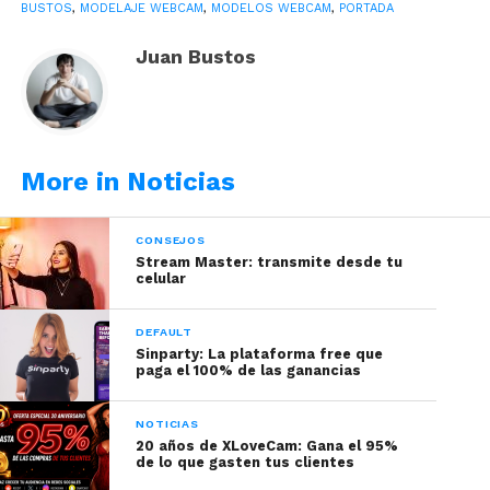
modelaje.
BUSTOS
,
MODELAJE WEBCAM
,
MODELOS WEBCAM
,
PORTADA
Juan Bustos
More in Noticias
MCProfits ha anunciado que ahora puedes
incrementar tus ventas de videos y contenidos
CONSEJOS
gracias a que te permitirá crear descuentos,
Stream Master: transmite desde tu
celular
entregar cupones de rebajas y determinar por
cuánto tiempo realizarás la promoción. MCProfits
DEFAULT
es el programa afiliado de ModelCentro que te
Sinparty: La plataforma free que
permite gestionar tu marketing digital, que con
paga el 100% de las ganancias
esta nueva fórmula te ayudará a crecer en tu
carrera como modelo.
NOTICIAS
20 años de XLoveCam: Gana el 95%
de lo que gasten tus clientes
Luego de la respuesta del público con las rebajas