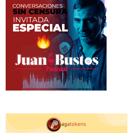
10 prendas de vestir que
pueden afectar tu imagen
(parte 1)
En la actualidad, puede que te consigas con
innumerables estilos diferentes pero que no
todos se adaptan a tu cuerpo..