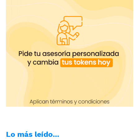
¡Estafada! es una de las situaciones que puede vivir
una modelo, sobre todo, cuando la modelo está
empezando la carrera. Esto, ocurre porque al tener
desconocimiento sobre como realizar
negociaciones o creer demasiado en la buena fe
de los usuarios, ellos pueden terminar por
embaucarte, prometiendo pagos luego de que
hagas shows.
Aquí te enseñamos algunas de
las mentiras que utilizan, para que no caigas
en ellas.
Lo más leído…
¡Estafada! Las 6 formas de