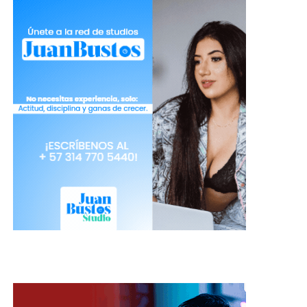
MCProfits ahora te permitirá crear descuentos
para tus usuarios.
Hay tendencias de vestir que te aseguran verte
bien en todo momento. El vestido negro y las
camisetas blancas son uno de los básicos que no
debe faltar para ninguna modelo pero, como la
moda es cíclica, algunas de ellas han vuelto con
fuerza. Sin embargo, no todas ellas son favorecen
la forma de tu cuerpo o lucen bien, por esto es que,
tienes que conocer las 10 prendas de vestir
que pueden afectar tu imagen.