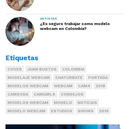
ARTISTAS
¿Es seguro trabajar como modelo
webcam en Colombia?
Etiquetas
COVER
JUAN BUSTOS
COLOMBIA
MODELAJE WEBCAM
CHATURBATE
PORTADA
MODELOS WEBCAM
WEBCAM
CAM4
2018
CAMSODA
CAMGIRLS
CONSEJOS
MODELOS WEBCAM
MODELO
NOTICIAS
MODELO WEBCAM
ESTUDIOS
SHOWS
2019