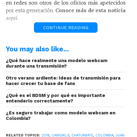
en redes son otros de los oficios más apetecidos
por esta generación.
Conoce más de esta noticia
aquí.
CONTINUE READING
Pulzo: Niñas se gradúan del
You may also like...
colegio y quieren convertirse
en modelos ‘webcam’
¿Qué hace realmente una modelo webcam
durante una transmisión?
Otro verano ardiente: Ideas de transmisión para
hacer crecer tu base de fans
¿Qué es el BDSM y por qué es importante
entenderlo correctamente?
¿Es seguro trabajar como modelo webcam en
Colombia?
Colombia es el segundo país, luego de Rumania,
con más mujeres dedicadas al negocio del
RELATED TOPICS:
2018
,
CAMGIRLS
,
CHATURBATE
,
COLOMBIA
,
JUAN