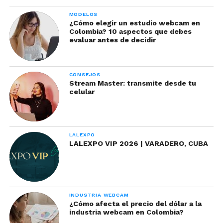
engaño que tus usuarios
MODELOS
podrían usar para
¿Cómo elegir un estudio webcam en
embaucarte- Parte I
Colombia? 10 aspectos que debes
evaluar antes de decidir
CONSEJOS
Stream Master: transmite desde tu
celular
LALEXPO
LALEXPO VIP 2026 | VARADERO, CUBA
Cuando una modelo amateur inicia,
probablemente recibirá ofrecimientos de
usuarios los cuales pueden terminar en
engaño.
INDUSTRIA WEBCAM
¿Cómo afecta el precio del dólar a la
industria webcam en Colombia?