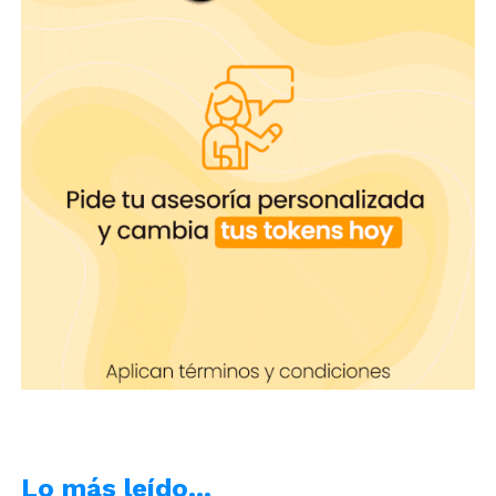
Aceites naturales
Los aceites naturales no dañan el cabello, todo lo
contrario, hace que se vea sano y cuidado. Si
aplicas aceites antes de dormir,
el cabello
absorbe el olor
y en la mañana tendrás un aroma
agradable que permanecerá todo el día. Si usas el
de jazmín, tendrás un olor delicioso y duradero.
Lo más leído…