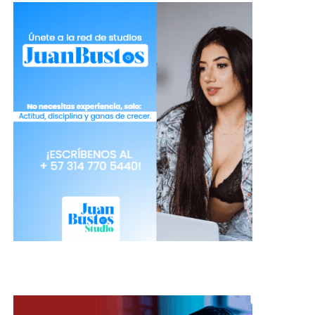
¡Adiós ojeras! Recetas
naturales que te darán ojos de
impacto en cámara
Con la vida ajetreada que toda modelo lleva, el
desgaste físico es algo que no siempre se puede
ocultar con maquillaje.