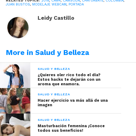
RELATED TOPICS:
2018
,
CAM4
,
CAMSODA
,
CHATURBATE
,
COLOMBIA
,
JUAN BUSTOS
,
MODELAJE WEBCAM
,
PORTADA
Si quieres cautivar corazones a través del buen
Leidy Castillo
olor de tu cabello, sigue estos trucos :
Práctica del champú seco
¿De qué se trata?
More in Salud y Belleza
Ten a la mano acondicionador, aplícalo y déjalo un
SALUD Y BELLEZA
buen rato. Aparte de hacer que tu cabello
¿Quieres oler rico todo el día?
permanezca brillante y sedoso, lo mantendrá con
Estos hacks te dejarán con un
aroma que enamora.
un aroma agradable todo el día.
Déjalo por 5
minutos y enjuaga.
SALUD Y BELLEZA
Hacer ejercicio va más allá de una
imagen
SALUD Y BELLEZA
Masturbación femenina ¡Conoce
todos sus beneficios!