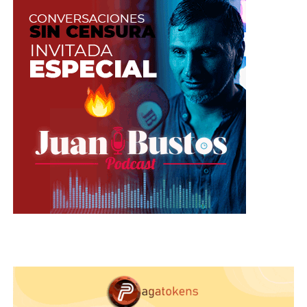
Limón
El limón no solo cuida y nutre tu pelo, también
deja un gran aroma en él. Por eso, te
recomendamos que antes de bañarte apliques un
poco de jugo de esta fruta y lo dejes actuar por un
rato en las noches.
Si lo haces en el día puede
hacer que el color de cabello se aclare
.