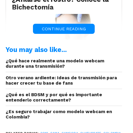
Bichectomía
CONTINUE READING
You may also like...
¿Qué hace realmente una modelo webcam
durante una transmisión?
Esta cirugía consta de perfilar el rostro,
Otro verano ardiente: Ideas de transmisión para
perfeccionando el ovalo de la cara en un triángulo
hacer crecer tu base de fans
invertido.
¿Qué es el BDSM y por qué es importante
entenderlo correctamente?
¿Es seguro trabajar como modelo webcam en
Colombia?