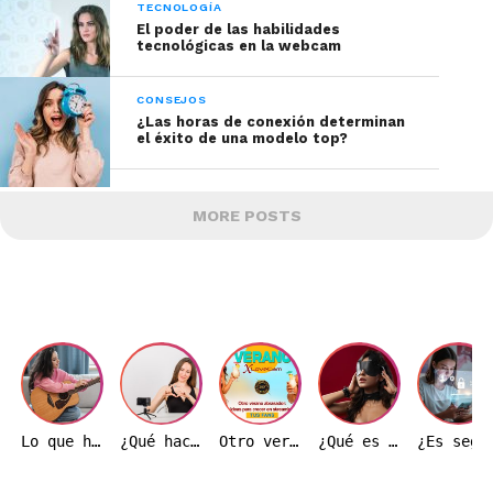
TECNOLOGÍA
El poder de las habilidades
tecnológicas en la webcam
CONSEJOS
¿Las horas de conexión determinan
el éxito de una modelo top?
MORE POSTS
Lo que haces fuera de cámara también puede ayudarte a crecer dentro de ella
¿Qué hace realmente una modelo webcam durante una transmisión?
Otro verano ardiente: Ideas de transmisión para hacer crecer tu base de fans
¿Qué es el BDSM y por qué es importante entenderlo correctamente?
¿Es seguro trabajar como modelo w