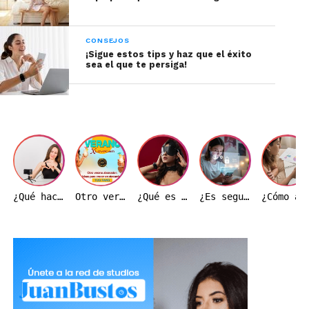
CONSEJOS
¡Sigue estos tips y haz que el éxito
sea el que te persiga!
¿Qué hace realmente una modelo webcam durante una transmisión?
Otro verano ardiente: Ideas de transmisión para hacer crecer tu base de fans
¿Qué es el BDSM y por qué es importante entenderlo correctamente?
¿Es seguro trabajar como modelo webcam en Colombia?
¿Cómo afecta el precio del dólar a la indust