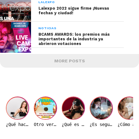
LALEXPO
Lalexpo 2022 sígue firme ¡Nuevas
fechas y ciudad!
NOTICIAS
BCAMS AWARDS: los premios más
importantes de la industria ya
abrieron votaciones
MORE POSTS
¿Qué hace realmente una modelo webcam durante una transmisión?
Otro verano ardiente: Ideas de transmisión para hacer crecer tu base de fans
¿Qué es el BDSM y por qué es importante entenderlo correctamente?
¿Es seguro trabajar como modelo webcam en Colombia?
¿Cómo afecta el precio del dólar a la indust