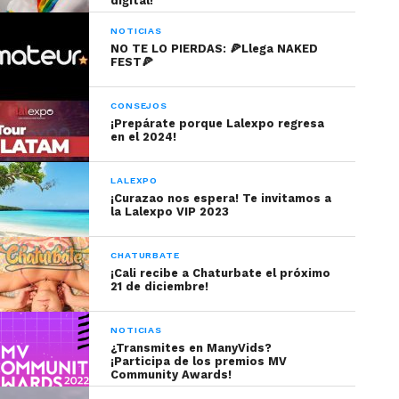
digital!
NOTICIAS
NO TE LO PIERDAS: 🍕Llega NAKED
FEST🍕
CONSEJOS
¡Prepárate porque Lalexpo regresa
en el 2024!
LALEXPO
¡Curazao nos espera! Te invitamos a
la Lalexpo VIP 2023
CHATURBATE
¡Cali recibe a Chaturbate el próximo
21 de diciembre!
NOTICIAS
¿Transmites en ManyVids?
¡Participa de los premios MV
Community Awards!