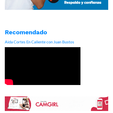
Recomendado
Aida Cortes En Caliente con Juan Bustos