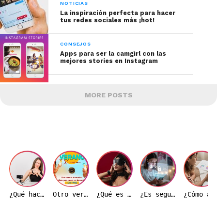
NOTICIAS
La inspiración perfecta para hacer
tus redes sociales más ¡hot!
CONSEJOS
Apps para ser la camgirl con las
mejores stories en Instagram
MORE POSTS
¿Qué hace realmente una modelo webcam durante una transmisión?
Otro verano ardiente: Ideas de transmisión para hacer crecer tu base de fans
¿Qué es el BDSM y por qué es importante entenderlo correctamente?
¿Es seguro trabajar como modelo webcam en Colombia?
¿Cómo afecta el precio del dólar a la indust