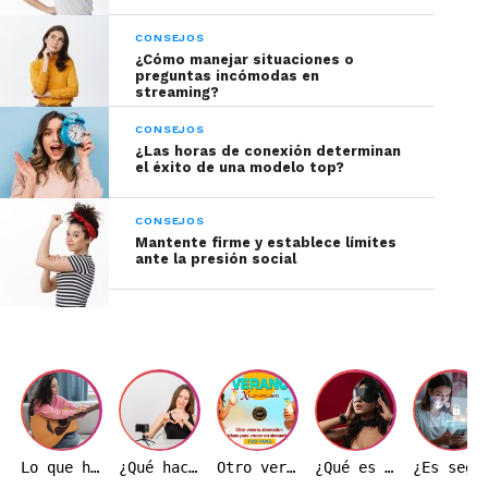
CONSEJOS
¿Cómo manejar situaciones o
preguntas incómodas en
streaming?
CONSEJOS
¿Las horas de conexión determinan
el éxito de una modelo top?
CONSEJOS
Mantente firme y establece límites
ante la presión social
Lo que haces fuera de cámara también puede ayudarte a crecer dentro de ella
¿Qué hace realmente una modelo webcam durante una transmisión?
Otro verano ardiente: Ideas de transmisión para hacer crecer tu base de fans
¿Qué es el BDSM y por qué es importante entenderlo correctamente?
¿Es seguro trabajar como modelo w