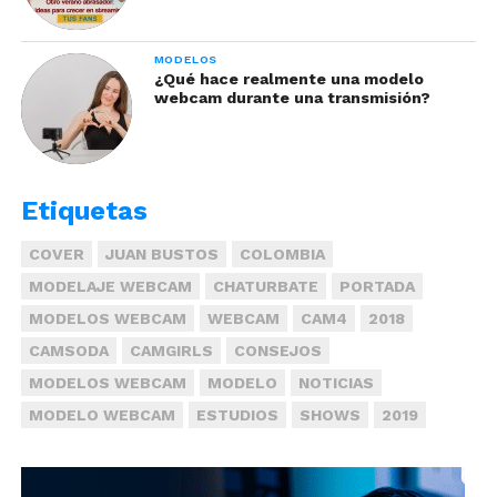
MODELOS
¿Qué hace realmente una modelo
webcam durante una transmisión?
Etiquetas
COVER
JUAN BUSTOS
COLOMBIA
MODELAJE WEBCAM
CHATURBATE
PORTADA
MODELOS WEBCAM
WEBCAM
CAM4
2018
CAMSODA
CAMGIRLS
CONSEJOS
MODELOS WEBCAM
MODELO
NOTICIAS
MODELO WEBCAM
ESTUDIOS
SHOWS
2019