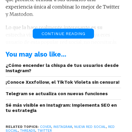
experiencia única al combinar lo mejor de Twitter
y Mastodon.
Lo que la hace realmente interesante es su
CONTINUE READING
estrecha vinculación con Instagram. Si ya eres
usuario de esta popular red social, no necesitarás
registrarte nuevamente en
Threads,
ya que
You may also like...
podrás vincular directamente tu cuenta de
Instagram.
¿Cómo encender la chispa de tus usuarios desde
Instagram?
¡Conoce Xxxfollow, el TikTok Violeta sin censura!
Telegram se actualiza con nuevas funciones
Sé más visible en Instagram: Implementa SEO en
tu estrategia
RELATED TOPICS:
COVER
,
INSTAGRAM
,
NUEVA RED SOCIAL
,
RED
SOCIAL
,
THREADS
,
TWITTER