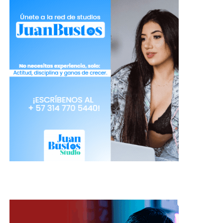
El modelaje webcam y el
futuro de las tecnologías
digitales
El director de Meta, Mark Zuckerberg, ha
compartido un video invitando a las personas a
conocer esta nueva red social.
Con
Threads
, Meta busca ofrecer una experiencia