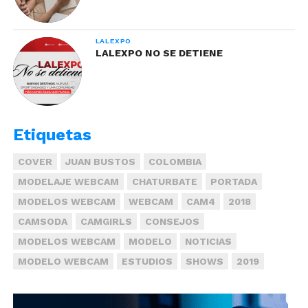
LALEXPO
LALEXPO NO SE DETIENE
Etiquetas
COVER
JUAN BUSTOS
COLOMBIA
MODELAJE WEBCAM
CHATURBATE
PORTADA
MODELOS WEBCAM
WEBCAM
CAM4
2018
CAMSODA
CAMGIRLS
CONSEJOS
MODELOS WEBCAM
MODELO
NOTICIAS
MODELO WEBCAM
ESTUDIOS
SHOWS
2019