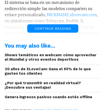
El sistema se basa en un mecanismo de
redirección simple: las modelos comparten su
enlace personalizado,
NICKNAME.xlovecam.com
,
en plataformas como Telegram, Reddit, X,
Instagram o Snapchat. Los visitantes que hacen
CONTINUE READING
clic en el enlace son redirigidos automáticamente
a la sala de chat de la modelo.
You may also like...
La plataforma ofrece entonces un pago del 95 %
Shows temáticos en webcam: cómo aprovechar
sobre el dinero gastado por los usuarios
el Mundial y otros eventos deportivos
provenientes de estas redes sociales en el chat de
la modelo. Otra ventaja atractiva es que, incluso si
20 años de XLoveCam: Gana el 95% de lo que
gasten tus clientes
estos usuarios gastan dinero en los chats de otras
modelos, la modelo original sigue ganando una
¿Por qué transmitir en realidad virtual?
comisión del 10 % sobre esos gastos.
¡Descubre sus ventajas!
Genera ingresos pasivos cuando estés offline
“Esta campaña de aniversario refleja nuestro
compromiso de ofrecer a las modelos más