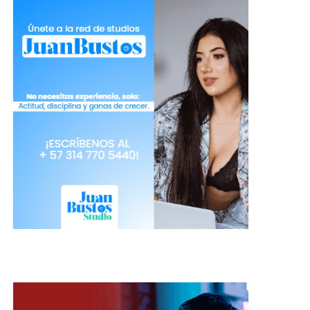
El programa se basa exclusivamente en la
adquisición de nuevos clientes a través de los
enlaces personalizados de las modelos. Por lo
tanto, los usuarios que ya están registrados en la
plataforma no son elegibles para la campaña,
incluso si crean una nueva cuenta.
Para los modelos masculinos, la plataforma
especifica que la tasa de pago será del 85 % sobre
el dinero gastado en su propio chat, además del 10
% adicional generado por los gastos realizados en
otras partes de la plataforma.
Con esta iniciativa de aniversario,
XLoveCam
confirma su compromiso de reforzar
las herramientas de monetización dedicadas a las
modelos, en un momento en el que la adquisición
de audiencia a través de las redes sociales se ha