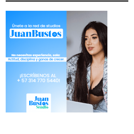
Tomada de Freepik
-Conoces a nuevas personas.
Como en todo, en esta industria tener contactos y
amigos en todas partes es bastante beneficioso.
Así expandes tu circulo y fluyen un poco más las
ideas.