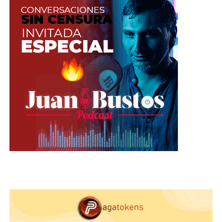
Una forma de controlar el sonido es no usar
los parlantes de tu computador para su
música
. Piénsalo de esta manera. tus altavoces y
tu micrófono están juntos y la calidad del
micrófono no es muy buena, por lo que parece que
tu voz y tu música son ásperas. Imagina escuchar
música a través de auriculares baratos a todo