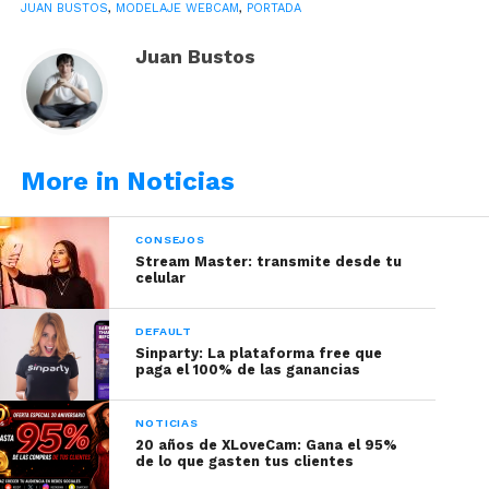
JUAN BUSTOS
,
MODELAJE WEBCAM
,
PORTADA
el éxito de una camgirl.
Aunque la estética de tu
habitación es muy importante, hay algo
Juan Bustos
igualmente vital que a menudo se pasa por
alto. Sonar bien.
Hay a muchas salas donde el sonido en la
habitación es demasiado o muy poco. Por lo tanto,
More in Noticias
aquí hay algunas cosas que considerar
relacionadas con el sonido. Xbiz.com habló un
CONSEJOS
poco sobre este tema en su portal:
Stream Master: transmite desde tu
celular
DEFAULT
Sinparty: La plataforma free que
paga el 100% de las ganancias
NOTICIAS
20 años de XLoveCam: Gana el 95%
de lo que gasten tus clientes