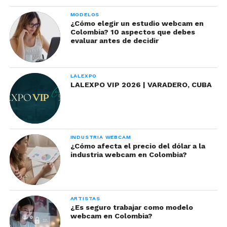
MODELOS
¿Cómo elegir un estudio webcam en
Colombia? 10 aspectos que debes
evaluar antes de decidir
LALEXPO
LALEXPO VIP 2026 | VARADERO, CUBA
La música es un ingrediente agradable y
necesario en las salas de chat. Ambientan el
room, ponen a tono a tus oidos y cuerpo para
disfrutar de tu show.
INDUSTRIA WEBCAM
¿Cómo afecta el precio del dólar a la
industria webcam en Colombia?
ARTISTAS
¿Es seguro trabajar como modelo
Ahora que hemos hablado sobre el hardware,
webcam en Colombia?
hablemos de la música en sí.