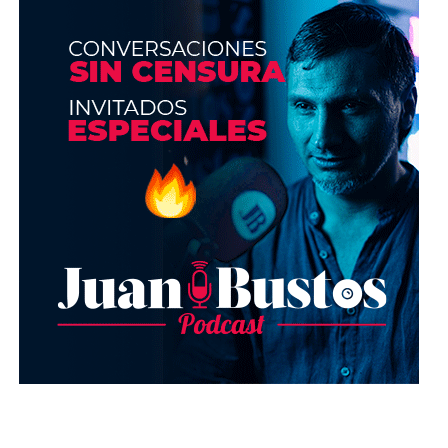
Tu música, tu actitud
Escoge música según la ocasión y tipo de show. Si
harás una transmisión en la que pretendas lucir
sofisticada, estaría incorrecto que de fondo tus
usuarios escuchen Trap, Hip Hop o algún género
callejero. Tu elección en la música dice mucho
acerca de tu persona.
Si usas un servicio para compartir música como
Spotify o Apple Music, puedes compartir tus listas
de reproducción.
Una vez que los miembros
conocen las listas de reproducción, puedes
monetizar la música
pidiéndoles a los
miembros que te den una propina para jugar con