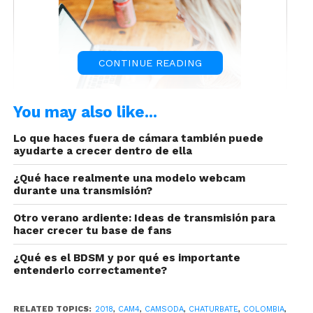
CONTINUE READING
You may also like...
Para toda modelo webcam, es necesario tener
Lo que haces fuera de cámara también puede
entre sus principales herramientas de trabajo, un
ayudarte a crecer dentro de ella
computador que se adapte a sus necesidades
profesionales.
¿Qué hace realmente una modelo webcam
durante una transmisión?
Otro verano ardiente: Ideas de transmisión para
hacer crecer tu base de fans
¿Qué es el BDSM y por qué es importante
entenderlo correctamente?
En entregas pasada se ha hablado de la
importancia de algunos factores que influyen en
RELATED TOPICS:
2018
,
CAM4
,
CAMSODA
,
CHATURBATE
,
COLOMBIA
,