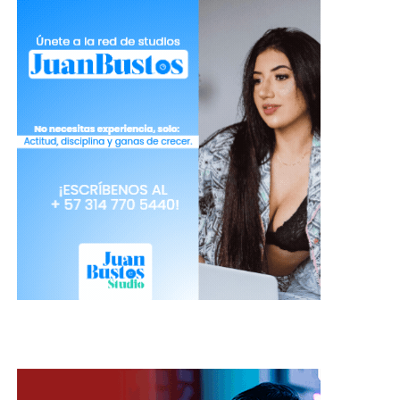
transmisión, por lo que ni siquiera el micrófono de
la cámara será suficiente. En Amazon, hay muchas
opciones para micrófonos USB asequibles que son
exponencialmente mejores que el micrófono que
estás utilizando actualmente. También es bueno
tener un soporte de micrófono sólido, para
obtener el mejor audio posible.
Si no puedes obtener un micrófono externo, aún
puedes hacer funcionar el micrófono integrado.
Sin embargo, hay un par de cosas que considerar;
la música es una de ellas. Esta es una profesión en
la que la música es necesaria tanto para activar la
creatividad, como para bailar y romper el hielo con
tus invitados del room. Pero hay una delgada línea
entre un nivel agradable de música y otro que
distorsione la experiencia de tu usuario final.