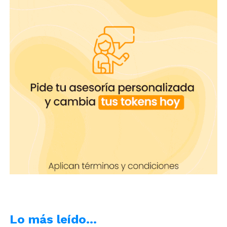
volumen. Eso es lo que los miembros podría
escuchar en este caso.
Otra cosa que causa problemas con el sonido es si
usas un computador portátil y escribes, porque
cada pulsación de tecla suena como un sonido
«sordo» audible. La mayoría de las modelos
tienen uñas largas, y luego el golpe recibe un
sonido de clic en la parte superior. Para solucionar
esto, e
l uso de un teclado Bluetooth es
perfecto, no solo te da libertad para moverte
en tu habitación, sino que también elimina el
sonido de «golpeteo en el teclado»
.
Las 3 mejores apps musicales
para tus shows
Lo más leído…