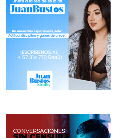
Uno de los motivos por los que las modelos están
optando usar mochilas, es porque son cómodas,
espaciosas, actuales y puedes llevar dentro lo que
necesites, hasta tu computador.
Marcas como Gucci
ahora están apostando a lo