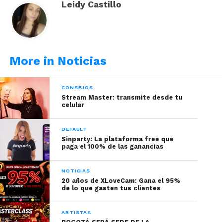
Leidy Castillo
plata- ya que la industria de la moda le daba
la mano a los estilos minimalistas y clásicos.
More in Noticias
CONSEJOS
Stream Master: transmite desde tu
celular
DEFAULT
Sinparty: La plataforma free que
paga el 100% de las ganancias
NOTICIAS
20 años de XLoveCam: Gana el 95%
Los anillos son una prenda que se origina desde la
de lo que gasten tus clientes
antigüedad.
Historias narran como en el
antiguo Egipto los anillos era usados solo por
ARTISTAS