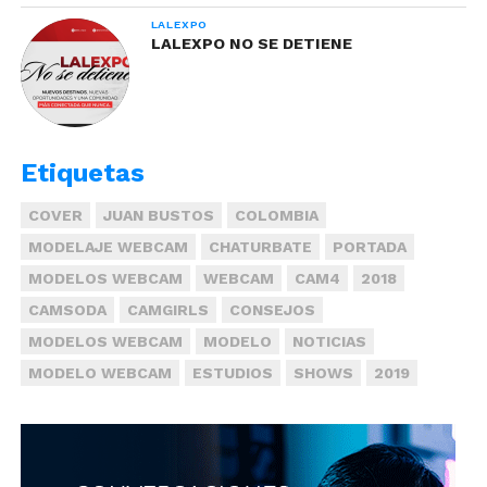
LALEXPO
LALEXPO NO SE DETIENE
Etiquetas
COVER
JUAN BUSTOS
COLOMBIA
MODELAJE WEBCAM
CHATURBATE
PORTADA
MODELOS WEBCAM
WEBCAM
CAM4
2018
CAMSODA
CAMGIRLS
CONSEJOS
MODELOS WEBCAM
MODELO
NOTICIAS
MODELO WEBCAM
ESTUDIOS
SHOWS
2019