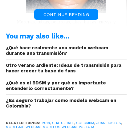
CONTINUE READING
Morenas, rubias, pelirrojas, altas, bajitas, curvys y
delgadas, con tatuajes o sin ellos, todas estarán en
la disposición de aprender y usar accesorios que la
You may also like...
hagan lucir más atractiva.
¿Qué hace realmente una modelo webcam
durante una transmisión?
Otro verano ardiente: Ideas de transmisión para
hacer crecer tu base de fans
¿Qué es el BDSM y por qué es importante
entenderlo correctamente?
Aretes, gargantillas, pulseras, reloj, entre otros, son
¿Es seguro trabajar como modelo webcam en
Colombia?
los accesorios que las anfitrionas toman en cuenta
para lucir hermosa. En cuanto a
los anillos
,
podemos decirte que hubo una década donde
RELATED TOPICS:
2018
,
CHATURBATE
,
COLOMBIA
,
JUAN BUSTOS
,
MODELAJE WEBCAM
,
MODELOS WEBCAM
,
PORTADA
su uso se limitó a los diseños en solitario –
una piedra semipreciosa envuelta en oro o