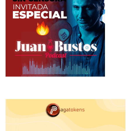
sobre cargado y fantasioso. En el 2018, su principal
propuesta para anillos es una cabeza de toro de
plata estampada y con manchas de colores.
Aunque los conjuntos de anillos son el último
grito de la moda,
esta temporada deberás usar
más los diseños alargados y rectos.
Por otra parte,
las flores siempre serán
elegantes con cualquier outfit.
Al mismo
tiempo, las piedras preciosas están haciendo de las
suyas, pero con incrustaciones no asimétricas y
siempre jugando con la delicadeza y versatilidad
de la modelo webcam.