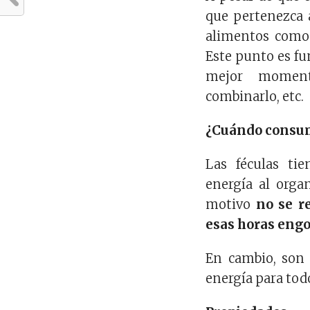
que pertenezca a
alimentos como l
Este punto es fu
mejor moment
combinarlo, etc.
¿Cuándo consum
Las féculas tie
energía al orga
motivo
no se r
esas horas eng
En cambio, son 
energía para todo