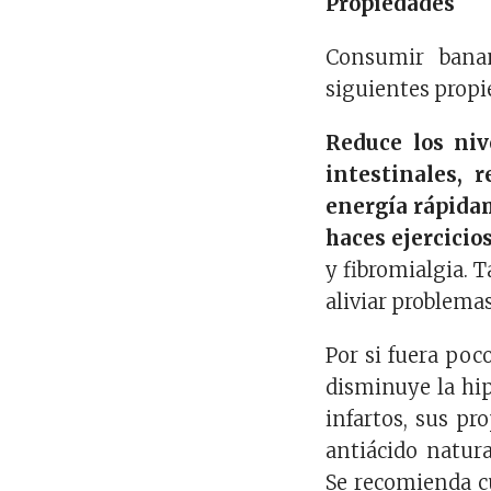
Propiedades
Consumir bana
siguientes propi
Reduce los niv
intestinales, 
energía rápidam
haces ejercicios
y fibromialgia. 
aliviar problemas 
Por si fuera poc
disminuye la hipe
infartos, sus p
antiácido natur
Se recomienda cu