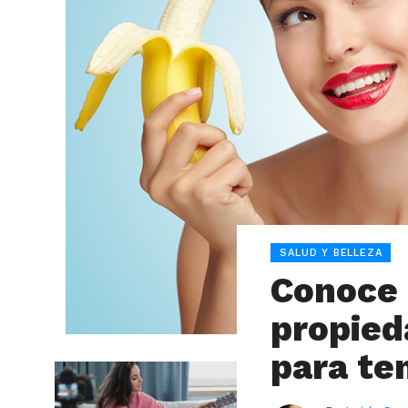
SALUD Y BELLEZA
Conoce 
propied
para te