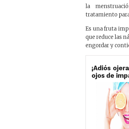
la menstruac
tratamiento para 
Es una fruta imp
que reduce las ná
engordar y contie
¡Adiós ojer
ojos de im