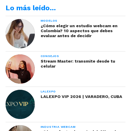
aliado perfecto para cualquier modelo
Lo más leído…
webcam porque se adapta a todo tipo
de cuerpo provocando un efecto de
MODELOS
¿Cómo elegir un estudio webcam en
figura estilizada y elegante. Es
Colombia? 10 aspectos que debes
necesario que siempre tengas uno de
evaluar antes de decidir
color negro a la mano.
CONSEJOS
Stream Master: transmite desde tu
celular
LALEXPO
LALEXPO VIP 2026 | VARADERO, CUBA
¿Qué esperas?
Renueva tus oufit y se la sensación
INDUSTRIA WEBCAM
del chat.