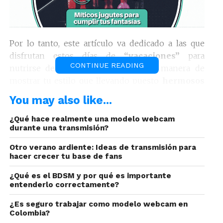
Por lo tanto, este artículo va dedicado a las que
disfrutan estos días de
“vacaciones”
para
CONTINUE READING
nutrirse del aire libre; y qué mejor manera de
mostrar tu estilo que llevando puesto
hermosos
trajes de baño que con el tiempo modifican
You may also like...
sus diseños, texturas y versatilidad.
¿Qué hace realmente una modelo webcam
durante una transmisión?
Ser sensual es cuestión de
Otro verano ardiente: Ideas de transmisión para
técnica
hacer crecer tu base de fans
¿Qué es el BDSM y por qué es importante
entenderlo correctamente?
¿Es seguro trabajar como modelo webcam en
Colombia?