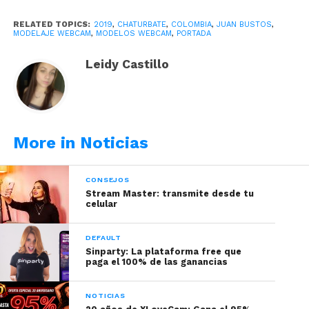
RELATED TOPICS:
2019
,
CHATURBATE
,
COLOMBIA
,
JUAN BUSTOS
,
MODELAJE WEBCAM
,
MODELOS WEBCAM
,
PORTADA
Se relaciona casi siempre en el campo sexual,
Leidy Castillo
pero se puede seducir para conseguir un mejor
empleo, un ascenso o proyecto.
More in Noticias
CONSEJOS
Stream Master: transmite desde tu
celular
Así es, en la actualidad un traje de baño va de la
DEFAULT
mano de
los famosos Bodys,
esos que puedes
Sinparty: La plataforma free que
paga el 100% de las ganancias
combinar con jeans o shorts, pero de cualquier
manera, siempre estarás acorde a la ocasión.
NOTICIAS