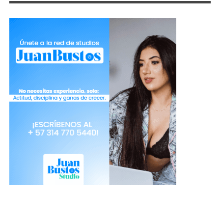
Bikinis:
al parecer en este 2018 los
sexis cortes en la parte de abajo en un
bañador causarán furor como nunca.
Ahora se utilizan con estilo alto a la
altura de la cadera y cubriendo menos.
Si tu objetivo es verte muy sensual,
entonces lo puedes combinar con un