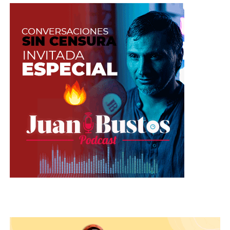
top tipo triángulos, de esos que solo
tapa un poco tus pechos.
¿Qué tan fácil o difícil es
comenzar a ser una modelo
webcam?