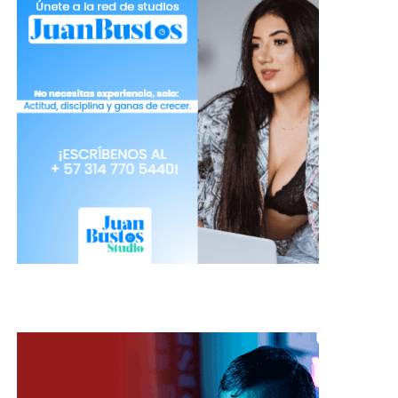
Ojos Verdes:
Los ojos verdes deslumbran por sí
solos, son exóticos y llamativos, sin embargo si
quieres resaltar aún más tu mirada, te
recomendamos utilices colores como violeta,
magenta, verdes suaves, grises, y plateadas. Tu
mejor amigo será el negro para impactar. El plus
de este tono de ojos es que puedes estar sin una
gota de maquillaje en ellos y lucir radiante.