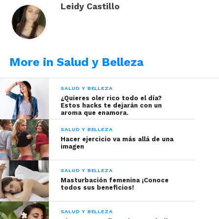
webcam, puedes lograr maquillajes naturales, u en
Leidy Castillo
otros casos
apoderarte del color con looks más
seductores.
Para lograrlo puedes emplear una paleta de
colores que armonicen con el tono de tus ojos,
More in Salud y Belleza
para así crear efectos que se roben las miradas, es
por ello que te damos
algunos tips para que
SALUD Y BELLEZA
conozcas los colores que combinan con tu
¿Quieres oler rico todo el día?
Estos hacks te dejarán con un
color de ojos:
aroma que enamora.
SALUD Y BELLEZA
Hacer ejercicio va más allá de una
imagen
SALUD Y BELLEZA
Masturbación femenina ¡Conoce
todos sus beneficios!
SALUD Y BELLEZA