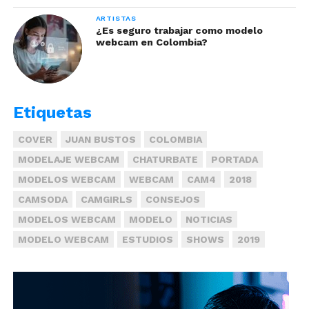
herramientas como estas.
ARTISTAS
¿Es seguro trabajar como modelo
webcam en Colombia?
Etiquetas
COVER
JUAN BUSTOS
COLOMBIA
MODELAJE WEBCAM
CHATURBATE
PORTADA
MODELOS WEBCAM
WEBCAM
CAM4
2018
CAMSODA
CAMGIRLS
CONSEJOS
MODELOS WEBCAM
MODELO
NOTICIAS
MODELO WEBCAM
ESTUDIOS
SHOWS
2019
Ojos marrón oscuro o negros:
Este color es
profundo por naturaleza, por lo que puedes