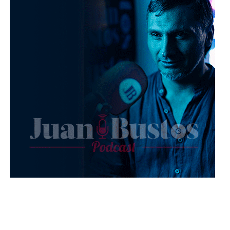
destacarlos
con verdes, bronces, dorados, tonos
champagne o nacarado.
Cada mirada es seductora al natural, pero al
conocer el color que combina con tu apariencia
natural puedes resaltar aún más tu belleza.
Recuerda siempre
acompañar tu tono de ojos
con lápices y rizador para dar ese toque final
que tu maquillaje del día necesita.