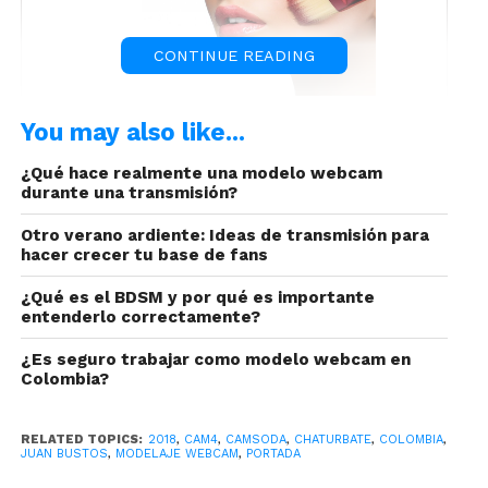
CONTINUE READING
You may also like...
En este artículo, te proponemos un look de
maquillaje natural y perfecto para tu día a día en tu
¿Qué hace realmente una modelo webcam
sala de chat.
durante una transmisión?
Otro verano ardiente: Ideas de transmisión para
hacer crecer tu base de fans
¿Qué es el BDSM y por qué es importante
entenderlo correctamente?
¿Es seguro trabajar como modelo webcam en
Colombia?
Con la edad pasas de jugar con los pinceles y
empiezas a experimentar nuevas formas de
deslumbrar, es por eso que tu maquillaje cambia
RELATED TOPICS:
2018
,
CAM4
,
CAMSODA
,
CHATURBATE
,
COLOMBIA
,
JUAN BUSTOS
,
MODELAJE WEBCAM
,
PORTADA
día a día, según la ocasión y la configuración de tu