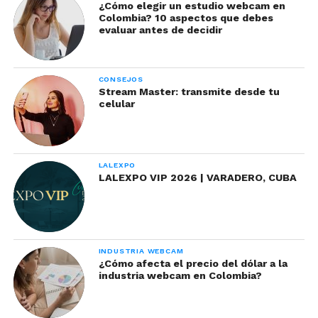
seductor. Si tienes este color de ojos puedes
¿Cómo elegir un estudio webcam en
Colombia? 10 aspectos que debes
destacarlos usando tonos rosados, negro, grises o
evaluar antes de decidir
plateados.
Al igual que los ojos color azul debes
evitar el uso del tono verde en tu mirada.
CONSEJOS
Stream Master: transmite desde tu
celular
Prueba tu maquillaje con la App
de VR para cosméticos
LALEXPO
LALEXPO VIP 2026 | VARADERO, CUBA
INDUSTRIA WEBCAM
¿Cómo afecta el precio del dólar a la
industria webcam en Colombia?
compañías como Apple tienen tanto empeño en
apostar en pro de actualizar al mundo con