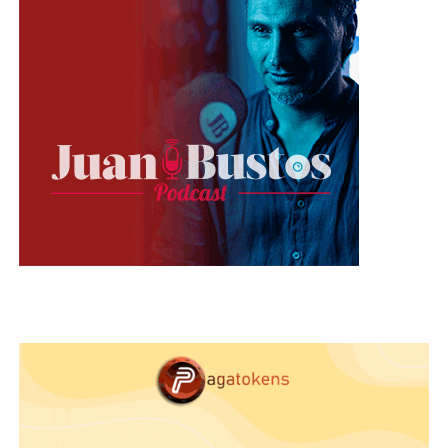
Ojos color azul:
Para esta mirada en particular
utiliza tonos tierra, que se opongan al color de tus
ojos, eso permitirá cautives con maquillajes que
van desde
tonos suaves que van desde el