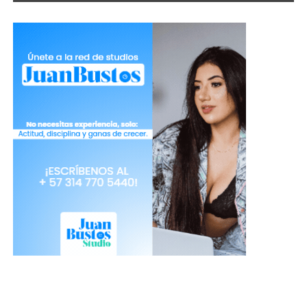
Tomada de: Freepik
Decora tu room con huevos de colores,
conejos de papel, colores pasteles.