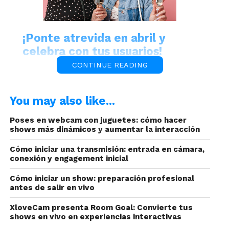
¡Ponte atrevida en abril y
celebra con tus usuarios!
CONTINUE READING
You may also like...
Poses en webcam con juguetes: cómo hacer
shows más dinámicos y aumentar la interacción
Cómo iniciar una transmisión: entrada en cámara,
Por ser una celebración religiosa, solo es común
conexión y engagement inicial
en los países que practican la religión cristiana.
Cómo iniciar un show: preparación profesional
Los países en donde más se celebra es en: España,
antes de salir en vivo
Francia, Alemania, Reino Unido, Estados Unidos.
XloveCam presenta Room Goal: Convierte tus
shows en vivo en experiencias interactivas
En este último se celebra con el tradicional