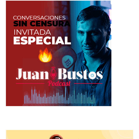
Tomada de: Freepik
Haz juegos donde tus usuarios deban
encontrar los huevos y dentro de ellos
puedes poner algún tipo de show o un
reto picante. Para esto puedes hacer lo
siguiente:
Mete tu reto en papel
dentro del globo, forra
el globo en papel y
píntalo como si fuera un