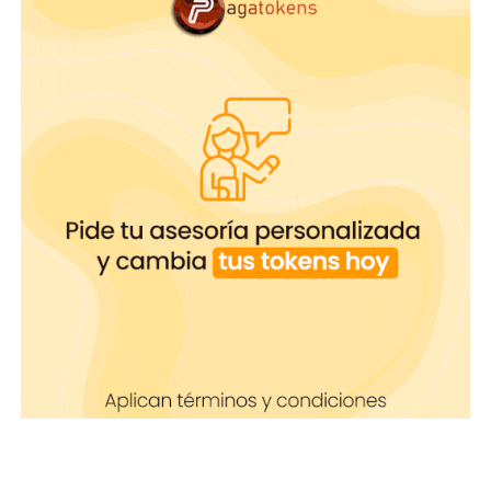
huevo de Pascua.
Esconde tu dildo. En vez de huevos,
puedes esconder tus dildos y usar el
que tu usuario encuentre.
Puedes hacer bodypaint y pintar tus
senos como si fueran huevos de
Pascua.
Recuerda ante todo
tener una excelente actitud
,
los usuarios van agradecer que celebres junto a
ellos y te intereses por aprender su cultura.
¡Ponte creativa y a
jugar!