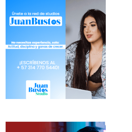
Las apps traductoras son prácticas y de fácil
manejo, lo que te facilita tu estadía en cualquier
parte del mundo. No sólo podrás entender el
inglés, sino el árabe y chino.