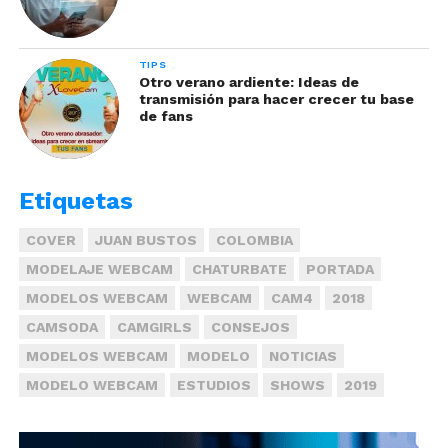
TIPS
Otro verano ardiente: Ideas de
transmisión para hacer crecer tu base
de fans
Etiquetas
COVER
JUAN BUSTOS
COLOMBIA
MODELAJE WEBCAM
CHATURBATE
PORTADA
MODELOS WEBCAM
WEBCAM
CAM4
2018
CAMSODA
CAMGIRLS
CONSEJOS
MODELOS WEBCAM
MODELO
NOTICIAS
MODELO WEBCAM
ESTUDIOS
SHOWS
2019