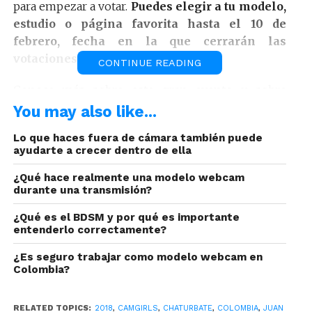
para empezar a votar.
Puedes elegir a tu modelo,
estudio o página favorita hasta el 10 de
febrero, fecha en la que cerrarán las
votaciones.
CONTINUE READING
Conoce más sobre este gran evento y sobre
Lalexpo, el congreso Latinoamericano que reúne a
You may also like...
los mayores exponentes de la industria del
Lo que haces fuera de cámara también puede
entretenimiento adulto aquí.
ayudarte a crecer dentro de ella
¿Qué hace realmente una modelo webcam
durante una transmisión?
¡Elige a tu nominado favorito
ahora! Premios Lalexpo Awards
¿Qué es el BDSM y por qué es importante
2018
entenderlo correctamente?
¿Es seguro trabajar como modelo webcam en
Colombia?
RELATED TOPICS:
2018
,
CAMGIRLS
,
CHATURBATE
,
COLOMBIA
,
JUAN