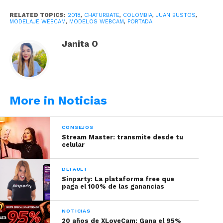
RELATED TOPICS:
2018
,
CHATURBATE
,
COLOMBIA
,
JUAN BUSTOS
,
MODELAJE WEBCAM
,
MODELOS WEBCAM
,
PORTADA
La compañía surcoreana de tecnología digital,
Samsung, promete que el 2019 será un año de
Janita O
excelentes propuestas.
Resulta que, ya está casi
todo listo para que en agosto del 2018, el mundo
conozca al
Samsung Galaxy Note 9,
pero en el
primer trimestre del próximo año, se darán a
More in Noticias
conocer las tres nuevas generaciones de Galaxy S.
CONSEJOS
Stream Master: transmite desde tu
celular
DEFAULT
Sinparty: La plataforma free que
paga el 100% de las ganancias
NOTICIAS
20 años de XLoveCam: Gana el 95%