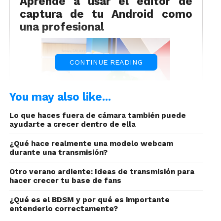
Aprende a usar el editor de
captura de tu Android como
una profesional
CONTINUE READING
You may also like...
Lo que haces fuera de cámara también puede
ayudarte a crecer dentro de ella
Markup, así se llama ésta nueva aplicación
¿Qué hace realmente una modelo webcam
integrada en Android para editar capturas de
durante una transmisión?
pantalla, que es una variación de lo que ya habías
visto en la aplicación de Google.
Otro verano ardiente: Ideas de transmisión para
hacer crecer tu base de fans
¿Qué es el BDSM y por qué es importante
entenderlo correctamente?