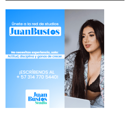
La marca Apple es una de las favoritas de las
camgirl en equipos computarizados.
El lanzamiento
de este teléfono será el mismo
día que los otros dos, pero durante el lanzamiento
se mostrarán las capacidades y el diseño de un