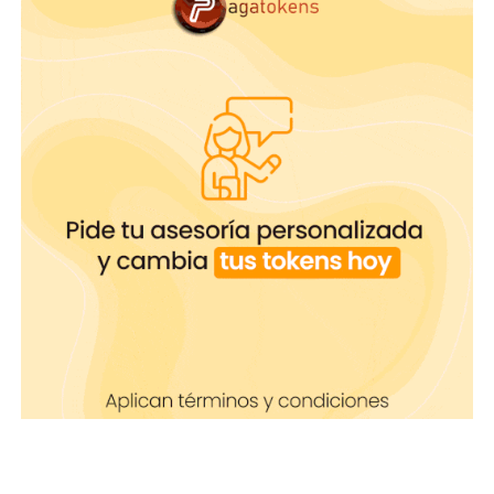
Sin duda,
finales de este año y principios del
2019 serán meses con grandes oportunidades
para las modelos webcam
, en cuanto a las
opciones que tendrán para escoger su nuevo
teléfono celular.
A la hora de ver estos nuevos productos
,
recuerda que debes buscar que la cámara sea de
alto nivel de pixeles y software ya que, entre
mayor pixeles mejor será la imagen. Mejor calidad
de audio y capacidad de almacenaje, los cuales te
permitirán llevar un control del contenido para
tus redes y para transmitir en tu show webcam.