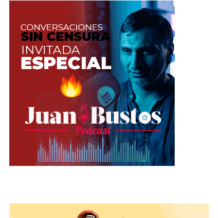
modelo de bajo costo.
Al parecer,
esta nueva opción será la que le
hará la competencia directa a Apple
, que en
meses anteriores habría anunciado una línea de
iPhone más económica.