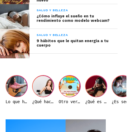
nuevo
SALUD Y BELLEZA
¿Cómo influye el sueño en tu
rendimiento como modelo webcam?
SALUD Y BELLEZA
9 hábitos que le quitan energía a tu
cuerpo
Lo que haces fuera de cámara también puede ayudarte a crecer dentro de ella
¿Qué hace realmente una modelo webcam durante una transmisión?
Otro verano ardiente: Ideas de transmisión para hacer crecer tu base de fans
¿Qué es el BDSM y por qué es importante entenderlo correctamente?
¿Es seguro trabajar como modelo w