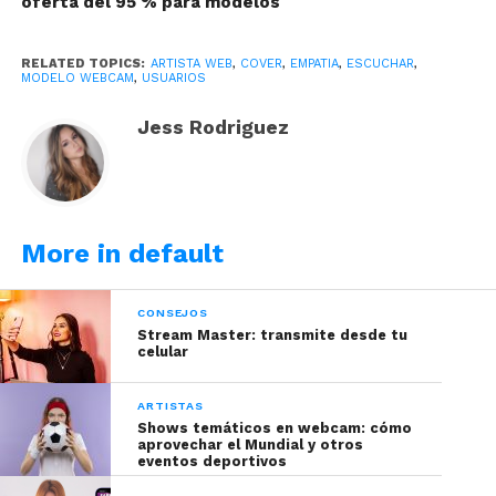
oferta del 95 % para modelos
transmisión. Son personas muy solitarias que más
allá de complacer sus necesidades por complacer.
RELATED TOPICS:
ARTISTA WEB
,
COVER
,
EMPATIA
,
ESCUCHAR
,
Buscan compañía y quien los escuche.
MODELO WEBCAM
,
USUARIOS
¿Cómo puedes manejar la
Jess Rodriguez
empatía con tus usuarios?
More in default
CONSEJOS
Stream Master: transmite desde tu
celular
ARTISTAS
Shows temáticos en webcam: cómo
aprovechar el Mundial y otros
eventos deportivos