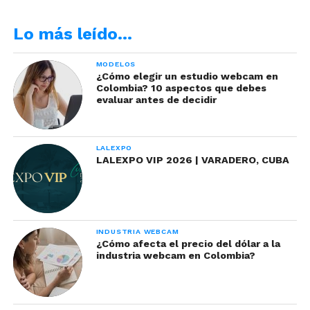
Tomada de Freepik
Lo más leído…
Ser empática no cuesta mucho y puede ser la
MODELOS
oportunidad perfecta para crecer y hacer de la
¿Cómo elegir un estudio webcam en
industria más que una simple fuente de ingresos.
Colombia? 10 aspectos que debes
evaluar antes de decidir
Al mundo le falta un poco de alegría que seguro
acompañado de tu belleza, sensualidad y
explosión erótica, puedes aportar.
LALEXPO
LALEXPO VIP 2026 | VARADERO, CUBA
INDUSTRIA WEBCAM
¿Cómo afecta el precio del dólar a la
industria webcam en Colombia?
Beneficios de establecer una