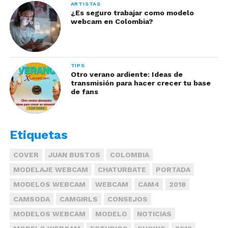
ARTISTAS
buena relación entre artista
¿Es seguro trabajar como modelo
webcam en Colombia?
web y monitor
TIPS
Otro verano ardiente: Ideas de
transmisión para hacer crecer tu base
de fans
Recuerda que esto cuenta para todo en la vida,
Etiquetas
regala abrazos, presta tu hombro a quien lo
necesite, sé paciente. Cada persona tiene una
COVER
JUAN BUSTOS
COLOMBIA
carga, pero puedes hacérsela menos pesada.
MODELAJE WEBCAM
CHATURBATE
PORTADA
MODELOS WEBCAM
WEBCAM
CAM4
2018
CAMSODA
CAMGIRLS
CONSEJOS
MODELOS WEBCAM
MODELO
NOTICIAS