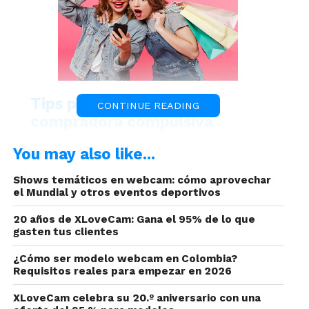
Tips para no ser una
CONTINUE READING
compradora compulsiva
You may also like...
Shows temáticos en webcam: cómo aprovechar
el Mundial y otros eventos deportivos
20 años de XLoveCam: Gana el 95% de lo que
gasten tus clientes
¿Cómo ser modelo webcam en Colombia?
Entre esa lista de aspectos que puede convertirse
Requisitos reales para empezar en 2026
en algo extenso, está ser empática. Pues muchos
XLoveCam celebra su 20.º aniversario con una
de los usuarios que a diario te acompañan en