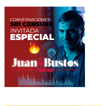
qué condiciones está la persona tras
la pantalla.
Tomada de Freepik
No descartes o minimices a ningún
usuario, sé amable que no sabes en
qué momento pueden sorprenderte.