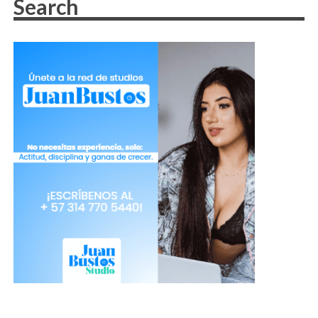
Tomada de Freepik
Sé paciente cuando hables o expliques
algo y en tu room hay alguien que no
comprende. Puedes contestar de
manera cordial y educada. Nunca
sabrás por qué clase de situación o en