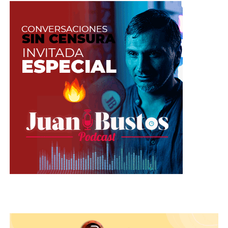
Tomada de Freepik
–>Usa ropa interior que esté hecha a base de
algodón, es la más conveniente para evitar
infecciones, alergias o algún tipo de secreción.