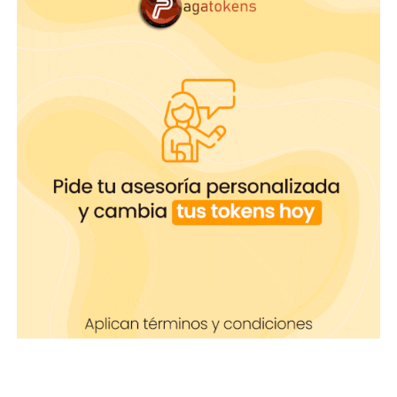
La mensajería de texto de
Onlyfans: ¿Qué la hace tan
potente?
¡Recomendación!
Antes de tomar cualquier medicamento en caso de
llegar a tener una infección, ve con un ginecólogo
o médico de confianza. Recuerda que