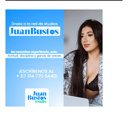
Tomada de Freepik
–>Usa un jabón diferente para tu cuerpo y rostro.
No todas las zonas del cuerpo tienen la misma
textura y el rostro en particular debe tener su
propia rutina de limpieza.
–>Lávate la zona íntima con agua, evita los
jabones o productos con olores y esencias. Esto
altera tu PH y puede llegar a generarte olores más
fuertes o diferentes al que naturalmente esta zona
expulsa.