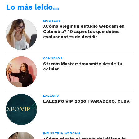
automedicarse puede traerte peores
Lo más leído…
consecuencias.
MODELOS
¿Cómo elegir un estudio webcam en
Colombia? 10 aspectos que debes
evaluar antes de decidir
CONSEJOS
Stream Master: transmite desde tu
celular
LALEXPO
LALEXPO VIP 2026 | VARADERO, CUBA
INDUSTRIA WEBCAM
¿Cómo afecta el precio del dólar a la