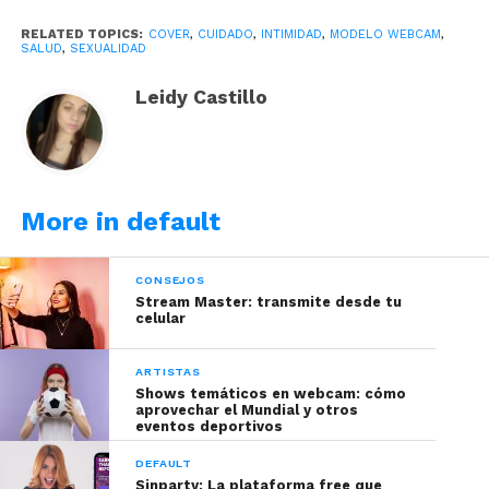
traemos algunos tips para que armes tu propia
RELATED TOPICS:
COVER
,
CUIDADO
,
INTIMIDAD
,
MODELO WEBCAM
,
rutina de cuidado e higiene.
SALUD
,
SEXUALIDAD
¿Cómo puedes proteger tu
Leidy Castillo
cuerpo de bacterias u
hongos?
More in default
CONSEJOS
Stream Master: transmite desde tu
celular
ARTISTAS
Shows temáticos en webcam: cómo
aprovechar el Mundial y otros
eventos deportivos
DEFAULT
Sinparty: La plataforma free que