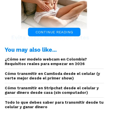
CONTINUE READING
Evita estos alimentos antes
de transmisión si sufres del
You may also like...
colon
¿Cómo ser modelo webcam en Colombia?
Requisitos reales para empezar en 2026
Cómo transmitir en CamSoda desde el celular (y
verte mejor desde el primer show)
Cómo transmitir en Stripchat desde el celular y
ganar dinero desde casa (sin computador)
En Juan Bustos siempre queremos que como
Todo lo que debes saber para transmitir desde tu
artista web y sobre todo como mujer, te sientas
celular y ganar dinero
bien y estés a gusto con tu cuerpo. Por esto, te