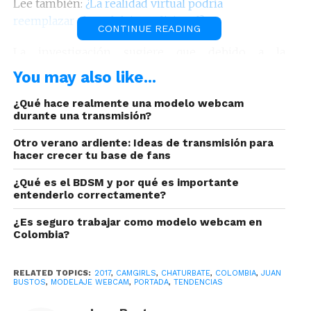
Lee también:
¿La realidad virtual podría
reemplazar el modelaje tradicional?
CONTINUE READING
La investigación sugiere que debido a la
conectividad a la cual nos sometemos día a día, en
You may also like...
el futuro los encuentros físicos serán cosa del
pasado y esto,
¿Qué hace realmente una modelo webcam
podría quizás ser el motivo para
durante una transmisión?
que las modelos tengan millones de
seguidores dispuestos a avivar esa chispa de
Otro verano ardiente: Ideas de transmisión para
pasión en el ciberespacio.
hacer crecer tu base de fans
¿Qué es el BDSM y por qué es importante
entenderlo correctamente?
¿Es seguro trabajar como modelo webcam en
Colombia?
RELATED TOPICS:
2017
,
CAMGIRLS
,
CHATURBATE
,
COLOMBIA
,
JUAN
BUSTOS
,
MODELAJE WEBCAM
,
PORTADA
,
TENDENCIAS