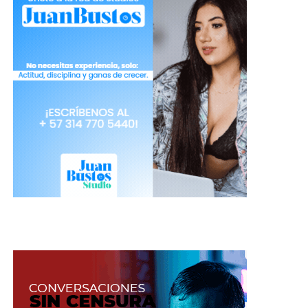
El polémico estudio también afirmó, que
otra de
las razones por las que las parejas dejarían de
tener sexo, sería también el estar tanto
tiempo con la otra persona, ver demasiadas
series de televisión juntos (que promueve la
disminución de la libido) y convertir la
relación en una rutina
, porque muchas personas
ya se sienten seguras con la persona que tienen y
no intentan hacer algo más para una relación más
agradable, explica Spiegelhalter.
El estrés,
la falta de comunicación, pensar más