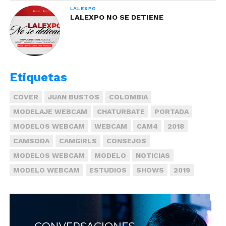
LALEXPO
LALEXPO NO SE DETIENE
Etiquetas
COVER
JUAN BUSTOS
COLOMBIA
MODELAJE WEBCAM
CHATURBATE
PORTADA
MODELOS WEBCAM
WEBCAM
CAM4
2018
CAMSODA
CAMGIRLS
CONSEJOS
MODELOS WEBCAM
MODELO
NOTICIAS
MODELO WEBCAM
ESTUDIOS
SHOWS
2019