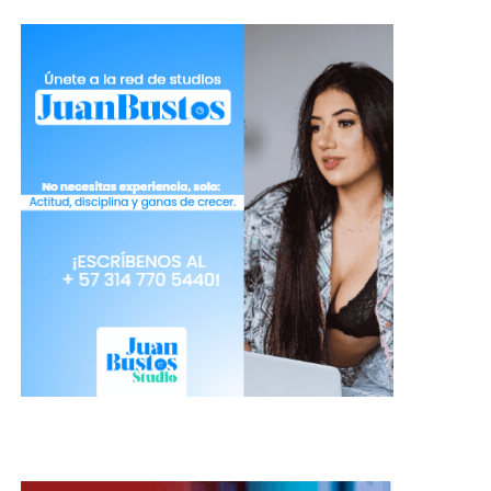
al día te brindará la energía necesaria
para estar de buen ánimo.
Camgirl que se respeta come
mango para verse regia
Las que han logrado dar con el punto clave han
admitido que una de las técnicas básicas es cuidar
lo que comen.