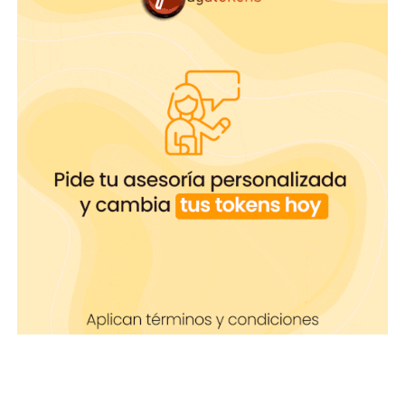
Espinacas:
además de ser deliciosas
en cremas o al vapor, esta planta
contiene suficiente ácido fólico para
que en una porción al día ayudes a
reforzar tu sistema inmunológico.
Chocolate negro:
es un aliado
perfecto para que nos relajemos. De
hecho, está considerado como el
ingrediente más efectivo para
combatir el estrés.