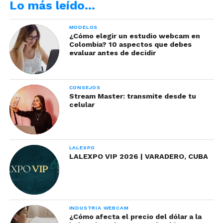
Lo más leído…
MODELOS
¿Cómo elegir un estudio webcam en
Colombia? 10 aspectos que debes
evaluar antes de decidir
Con estos ricos alimentos, estamos seguros que
CONSEJOS
estarás siempre o por lo menos la mayoría del
Stream Master: transmite desde tu
celular
tiempo en tu nivel zen.
LALEXPO
LALEXPO VIP 2026 | VARADERO, CUBA
INDUSTRIA WEBCAM
¿Cómo afecta el precio del dólar a la