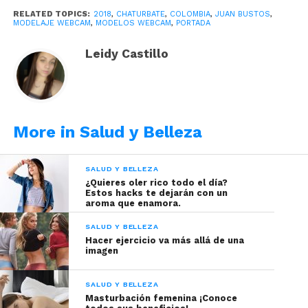
Migrañas, fiebre, afecciones musculares,
RELATED TOPICS:
2018
,
CHATURBATE
,
COLOMBIA
,
JUAN BUSTOS
,
MODELAJE WEBCAM
,
MODELOS WEBCAM
,
PORTADA
alteración en el sistema inmunológico,
alergias, caída del cabello e irritabilidad
Leidy Castillo
emocional,
son algunos de los síntomas que
podemos percibir al entrar en estrés.
Las modelos webcam también somos
propensas a tener estrés;
las continuas
More in Salud y Belleza
actividades del día a día y las responsabilidades
hacen que en algún momento debamos sufrir de
SALUD Y BELLEZA
ello.
¿Quieres oler rico todo el día?
Estos hacks te dejarán con un
aroma que enamora.
SALUD Y BELLEZA
Hacer ejercicio va más allá de una
imagen
SALUD Y BELLEZA
Masturbación femenina ¡Conoce