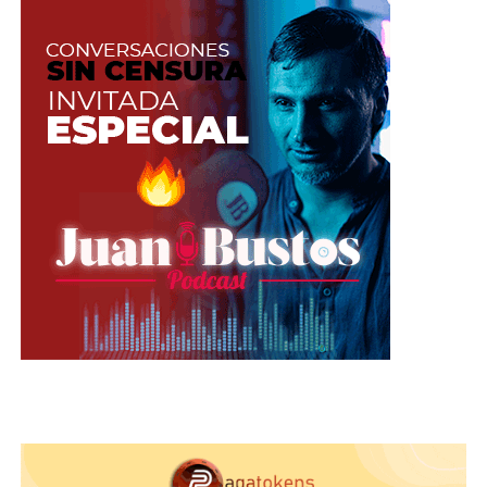
Col:
este vegetal contiene altos
niveles de Antocianinas que ayudan a
prever las enfermedades
cardiovasculares y disminuyen las
alteraciones rítmicas.
Limón:
siendo muy rica en vitamina
C, capaz de purificar y limpiar el
hígado ayudándote a luchar contra el
estrés. Un vaso pequeño de zumo de
limón es la porción indicada por día
para adquirir la cantidad necesaria de
vitamina C.