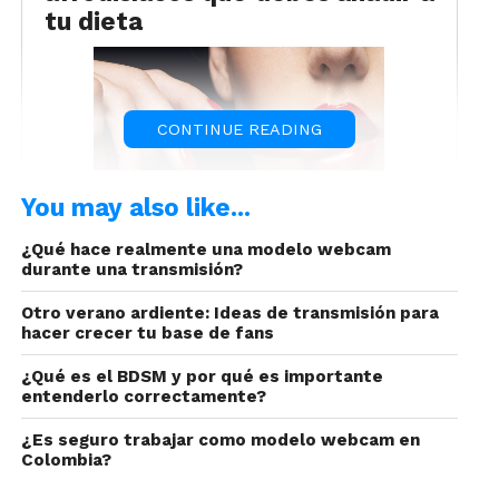
tu dieta
CONTINUE READING
You may also like...
¿Qué hace realmente una modelo webcam
durante una transmisión?
En tu carrera como modelo webcam, es
importante que tu rutina diaria tanto de cuidados y
Otro verano ardiente: Ideas de transmisión para
preparación, incluyas alimentos que te ayuden a
hacer crecer tu base de fans
mantener alto el libido.
¿Qué es el BDSM y por qué es importante
entenderlo correctamente?
¿Es seguro trabajar como modelo webcam en
Colombia?