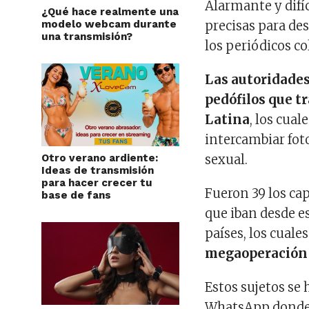
Alarmante y difíc
¿Qué hace realmente una
modelo webcam durante
precisas para des
una transmisión?
los periódicos c
Las autoridades
pedófilos que t
Latina
, los cua
intercambiar fot
Otro verano ardiente:
sexual.
Ideas de transmisión
para hacer crecer tu
Fueron 39 los cap
base de fans
que iban desde e
países, los cuale
megaoperación r
Estos sujetos se
WhatsApp dond