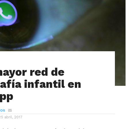
mayor red de
afía infantil en
pp
tos
25 abril, 2017