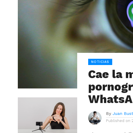
NOTICIAS
Cae la 
pornogr
WhatsA
By
Juan Bus
Published on