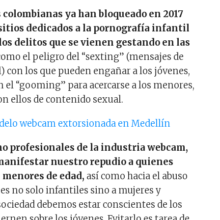
s colombianas ya han bloqueado en 2017
sitios dedicados a la pornografía infantil
 los delitos que se vienen gestando en las
omo el peligro del “sexting” (mensajes de
) con los que pueden engañar a los jóvenes,
 el “gooming” para acercarse a los menores,
on ellos de contenido sexual.
elo webcam extorsionada en Medellín
o profesionales de la industria webcam,
manifestar
nuestro repudio a quienes
s menores de edad,
así como hacia el abuso
es no solo infantiles sino a mujeres y
ociedad debemos estar conscientes de los
iernen sobre los jóvenes. Evitarlo es tarea de