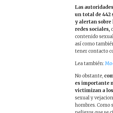
Las autoridade
un total de 442 
y alertan sobre
redes sociales,
c
contenido sexual
así como también
tener contacto c
Lea también:
Mod
No obstante,
com
es importante 
victimizan a lo
sexual y vejacion
hombres. Como s
peligros que se c