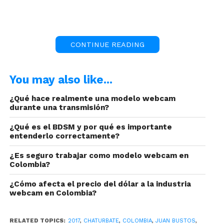
CONTINUE READING
You may also like...
¿Qué hace realmente una modelo webcam
durante una transmisión?
El reino animal también ofrece especies
¿Qué es el BDSM y por qué es importante
maravillosas, a las que los humanos hemos
entenderlo correctamente?
adoptado como parte de nuestro sistema de vida
.
¿Es seguro trabajar como modelo webcam en
A muchas modelos les encantan los perros,
Colombia?
otras son catlovers, así como también hay
¿Cómo afecta el precio del dólar a la industria
aquellas a las que les gustan los animales
webcam en Colombia?
exóticos;
en este caso, para este artículo hemos
decidido mostrarte a las cabras.
RELATED TOPICS:
2017
,
CHATURBATE
,
COLOMBIA
,
JUAN BUSTOS
,