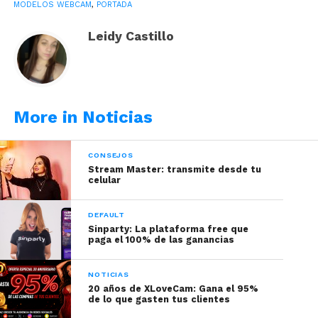
MODELOS WEBCAM
,
PORTADA
Leidy Castillo
More in Noticias
CONSEJOS
Stream Master: transmite desde tu
celular
DEFAULT
Sinparty: La plataforma free que
Puede que en tu infancia hayas visto la serie del
paga el 100% de las ganancias
“El Chavo del ocho” y
recuerdas que cuando él
se asustaba le daba la famosa «garrotera»
que
NOTICIAS
hacía que su cuerpo se paralizara y quedaba
20 años de XLoveCam: Gana el 95%
de lo que gasten tus clientes
estático sin moverse ¿Cierto?