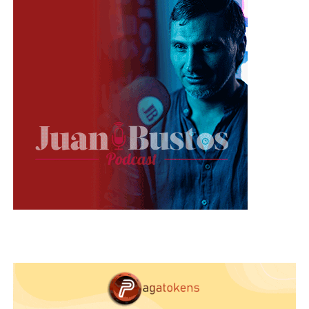
Por otra parte, hay quienes dicen que es un medio
de sobrevivencia, puesto que es una manada que
por instinto cuando están en peligro,
las que
quedan de último caen para ser atacadas por
su depredador y así mantener a salvo a las
demás.
Lo que en su momento se puede traducir
a un sacrificio, aún no se tiene la certeza del por
qué.
Lo que si estamos seguros, es que este video
será