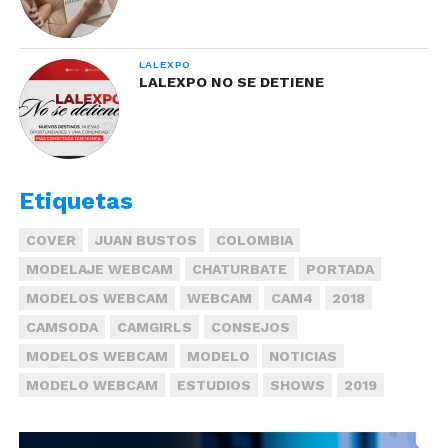
LALEXPO
LALEXPO NO SE DETIENE
Etiquetas
COVER
JUAN BUSTOS
COLOMBIA
MODELAJE WEBCAM
CHATURBATE
PORTADA
MODELOS WEBCAM
WEBCAM
CAM4
2018
CAMSODA
CAMGIRLS
CONSEJOS
MODELOS WEBCAM
MODELO
NOTICIAS
MODELO WEBCAM
ESTUDIOS
SHOWS
2019