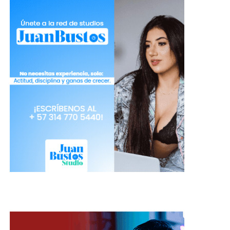
Este video cuenta con más de 200mil
reproducciones y es sin duda un video que te hará
reír sin parar. En distintos portales web, hablan del
por qué estos animales reaccionan de esta manera
y
explican que se debe a una forma natural de
respuesta frente al miedo que hace que sus
músculos de las piernas se tensen y como
resultado caigan al suelo.