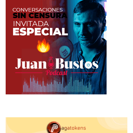
Para usarlas, solo debemos tomar una al azar y
dejar que nuestros conocimientos de
maquillaje
fluyan, así como la creatividad. Es ideal para
arreglarnos si tenemos poco tiempo pues no
facilita bastante el proceso y puede ser nuestra
amiga en momentos donde necesitemos algo
muy elaborado o sencillo gracias a la versatilidad
que nos ofrece.
Si las usas durante tus shows seguramente algún
tipper
curioso preguntará como es que te
maquillas con un «macarrón», algo bastante
bueno para comenzar la interacción.
¿Ya conoces nuestro canal de Youtube?
¡Suscríbete!
aquí