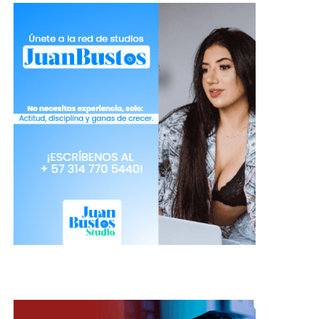
transformarse en algo serio y profesional.
No significa que sea una mujer fácil. Yo pienso en
un show más allá de lo sexual, porque no es fácil
mantener la atención en vivo de cientos de
personas que no hablan tu idioma, explica
Kasandra, a quien si le va muy bien, alcanza a ganar
$12 millones al mes.