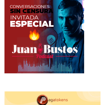
Lea también:
Chatea con una de las mejores
modelos webcam del mundo
Para ella el día comienza a las 5:00 a.m. con una
rutina de previa al show. Escoge entre disfraces
temáticos, ropa casual y lencería provocativa para
sorprender a sus admiradores. Para agradecer por
su transmisión, ellos deberán pagar con tokens
(propinas). Por cada interacción, ellas reciben
dinero a cambio.
Kasandra había probado distintas profesiones.
Además de bailarina, se desempeñó como niñera,
hostess (anfitrión) de restaurantes, modelo de
protocolo y empleada de un SAI. Me tocó muy
duro y siempre estaba cansada, pero ahora solo
pienso en seguir creciendo, dice la mujer de