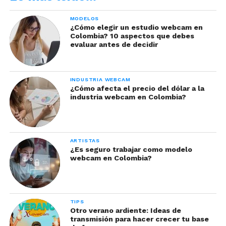
MODELOS
¿Cómo elegir un estudio webcam en
Colombia? 10 aspectos que debes
evaluar antes de decidir
INDUSTRIA WEBCAM
¿Cómo afecta el precio del dólar a la
industria webcam en Colombia?
Es clara en algo. No accede a tener videollamadas
con conocidos, ni mucho menos caer en la
prostitución. Por eso, tiene bloqueado la
ARTISTAS
posibilidad que personas de Colombia, Venezuela
¿Es seguro trabajar como modelo
y Panamá puedan ver sus videos. Me han ofrecido
webcam en Colombia?
dinero a cambio de shows y siempre diré que no.
Red mundial
TIPS
Otro verano ardiente: Ideas de
El negocio se mueve en distintas páginas de
transmisión para hacer crecer tu base