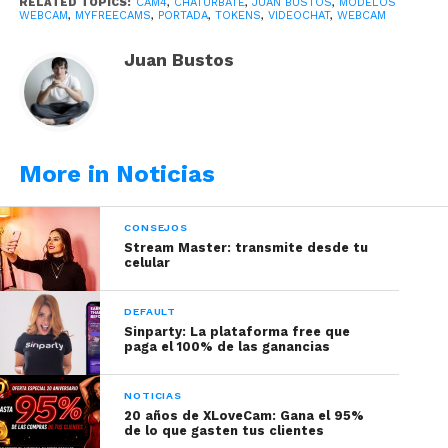
RELATED TOPICS:
CAM4
,
CHATURBATE
,
JUAN BUSTOS
,
MODELOS
WEBCAM
,
MYFREECAMS
,
PORTADA
,
TOKENS
,
VIDEOCHAT
,
WEBCAM
Juan Bustos
More in Noticias
Ellos la conocen como NikyWoolf, aunque su
CONSEJOS
verdadero nombre sea Kasandra Vergara. Tiene 20
Stream Master: transmite desde tu
años. Es una de las cerca de 20.000 mujeres que se
celular
dedican al negocio denominado modelos webcam
en Colombia.
DEFAULT
Sinparty: La plataforma free que
paga el 100% de las ganancias
Lea también:
Confesiones de una mujer que atrae
diariamente dos mil hombres a su sala
NOTICIAS
20 años de XLoveCam: Gana el 95%
Kasandra dice ser tímida, pero ahora no siente
de lo que gasten tus clientes