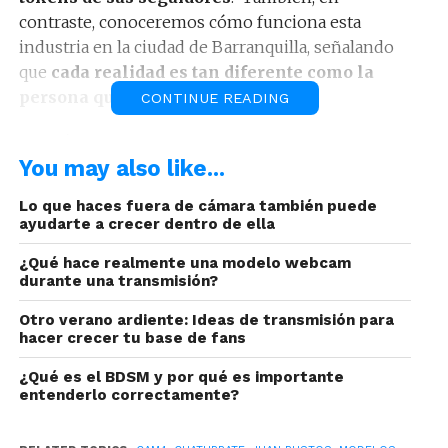
contraste, conoceremos cómo funciona esta
industria en la ciudad de Barranquilla, señalando
que
cada realidad es tan diferente como la
persona que la vive
. El relato:
CONTINUE READING
Una cámara encendida y un show que dura seis
You may also like...
horas. Ella baila ante el lente despacio y deja caer
su manga para mostrar el hombro. Sonríe y juega
Lo que haces fuera de cámara también puede
con su cabello negro y largo. Un teatro virtual de
ayudarte a crecer dentro de ella
345 personas la admiran en vivo; cada silla está a
¿Qué hace realmente una modelo webcam
miles de kilómetros de distancia. Españoles,
durante una transmisión?
estadounidenses, franceses. Todos a un clic,
conectados con una barranquillera, en medio de
Otro verano ardiente: Ideas de transmisión para
hacer crecer tu base de fans
un videochat sexual.
¿Qué es el BDSM y por qué es importante
entenderlo correctamente?