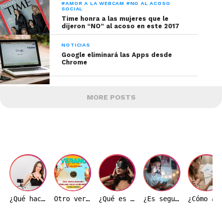
#AMOR A LA WEBCAM #NO AL ACOSO
SOCIAL
Time honra a las mujeres que le
dijeron “NO” al acoso en este 2017
NOTICIAS
Google eliminará las Apps desde
Chrome
MORE POSTS
¿Qué hace realmente una modelo webcam durante una transmisión?
Otro verano ardiente: Ideas de transmisión para hacer crecer tu base de fans
¿Qué es el BDSM y por qué es importante entenderlo correctamente?
¿Es seguro trabajar como modelo webcam en Colombia?
¿Cómo afecta el precio del dólar a la indust