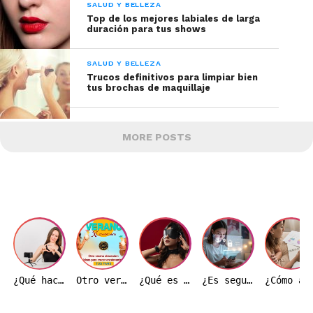
SALUD Y BELLEZA
Top de los mejores labiales de larga
duración para tus shows
SALUD Y BELLEZA
Trucos definitivos para limpiar bien
tus brochas de maquillaje
MORE POSTS
¿Qué hace realmente una modelo webcam durante una transmisión?
Otro verano ardiente: Ideas de transmisión para hacer crecer tu base de fans
¿Qué es el BDSM y por qué es importante entenderlo correctamente?
¿Es seguro trabajar como modelo webcam en Colombia?
¿Cómo afecta el precio del dólar a la indust