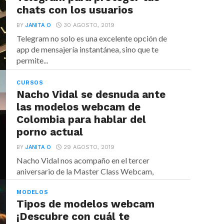
chats con los usuarios
BY
JANITA O
30 AGOSTO, 2019
Telegram no solo es una excelente opción de
app de mensajería instantánea, sino que te
permite...
CURSOS
Nacho Vidal se desnuda ante
las modelos webcam de
Colombia para hablar del
porno actual
BY
JANITA O
29 AGOSTO, 2019
Nacho Vidal nos acompaño en el tercer
aniversario de la Master Class Webcam,
donde fue parte...
MODELOS
Tipos de modelos webcam
¡Descubre con cuál te