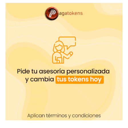
Tomada de: Freepik
¿Cómo practicar?
El espejo es el mejor amigo de la modelo, frente a
él puedes practicar tus mejores poses y ángulos.
De hecho, hay quienes tienen un espejo en el
room para analizar cómo se están viendo frente a
la cámara.
Es posible que en ocasiones no seas consciente de
tus movimientos, tus miradas y hasta la forma de
comportarte. Pero eso es lo que estás
transmitiendo a los usuarios, así que debes ser