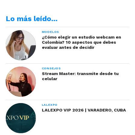
consciente hasta de la forma en la que te sientas.
Al principio te costará un poco de esfuerzo, pero
Lo más leído…
solo es cuestión de práctica y hasta te servirá para
tu vida personal.
MODELOS
¿Cómo elegir un estudio webcam en
Colombia? 10 aspectos que debes
evaluar antes de decidir
CONSEJOS
Stream Master: transmite desde tu
celular
Etapas de una modelo
LALEXPO
LALEXPO VIP 2026 | VARADERO, CUBA
webcam para ser exitosa