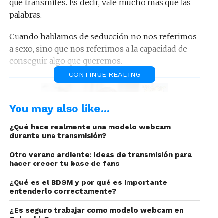
que transmites. Es decir, vale mucho más que las
palabras.
Cuando hablamos de seducción no nos referimos
a sexo, sino que nos referimos a la capacidad de
conseguir algo que queremos.
CONTINUE READING
You may also like...
¿Qué hace realmente una modelo webcam
durante una transmisión?
Otro verano ardiente: Ideas de transmisión para
hacer crecer tu base de fans
Mejora tu posicionamiento en
¿Qué es el BDSM y por qué es importante
entenderlo correctamente?
Chaturbate con esta
herramienta
¿Es seguro trabajar como modelo webcam en