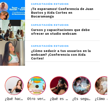
CAPACITACIÓN ESTUDIOS
¡Te esperamos! Conferencia de Juan
Bustos y Aida Cortes en
Bucaramanga
CAPACITACIÓN ESTUDIOS
Cursos y capacitaciones que debe
ofrecer un studio webcam
CAPACITACIÓN ESTUDIOS
¿Cómo seducir a tus usuarios en la
webcam? ¡Conferencia con Aida
Cortes!
Tomada de: Freepik
Trucos sobre lenguaje
corporal
Utiliza sillas que preferiblemente no
¿Qué hace realmente una modelo webcam durante una transmisión?
Otro verano ardiente: Ideas de transmisión para hacer crecer tu base de fans
¿Qué es el BDSM y por qué es importante entenderlo correctamente?
¿Es seguro trabajar como modelo webcam en Colombia?
¿Cómo afecta el precio del dólar a la indust
tengan espaldar, para que tu cuerpo
se obligue a tener una buena postura.