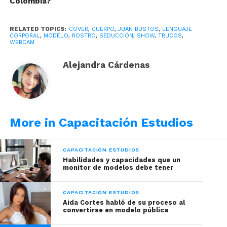
Colombia?
RELATED TOPICS:
COVER
,
CUERPO
,
JUAN BUSTOS
,
LENGUAJE
CORPORAL
,
MODELO
,
ROSTRO
,
SEDUCCIÓN
,
SHOW
,
TRUCOS
,
WEBCAM
Alejandra Cárdenas
No solo tú debes seducir a tu usuario, tu room
también debe hacerlo. Que el lugar en donde estás
lo seduzca tanto que quiera entrar.
More in Capacitación Estudios
Ya estando en tu sala, es trabajo tuyo seducirlos.
CAPACITACIÓN ESTUDIOS
Para lograr seducir, es imprescindible tener un
Habilidades y capacidades que un
buen lenguaje corporal.
En Juan Bustos Studio te
monitor de modelos debe tener
capacitamos
para que aprendas algunos trucos
de corporalidad y seas un éxito frente a la cámara.
CAPACITACIÓN ESTUDIOS
Aida Cortes habló de su proceso al
convertirse en modelo pública