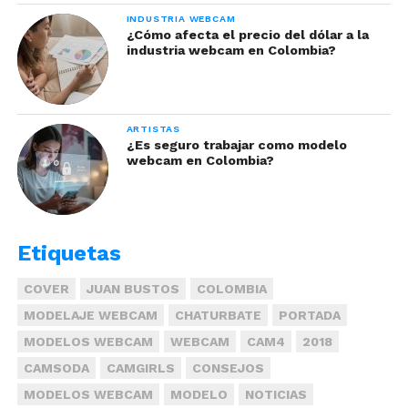
INDUSTRIA WEBCAM
¿Cómo afecta el precio del dólar a la
industria webcam en Colombia?
Nuestras modelos tienen a su alcance
ARTISTAS
capacitaciones sobre lenguaje coporal y seducción
¿Es seguro trabajar como modelo
webcam en Colombia?
para mejorar sus transmisiones. Si te llama la
atención,
escríbenos:
Etiquetas
COVER
JUAN BUSTOS
COLOMBIA
MODELAJE WEBCAM
CHATURBATE
PORTADA
MODELOS WEBCAM
WEBCAM
CAM4
2018
CAMSODA
CAMGIRLS
CONSEJOS
MODELOS WEBCAM
MODELO
NOTICIAS