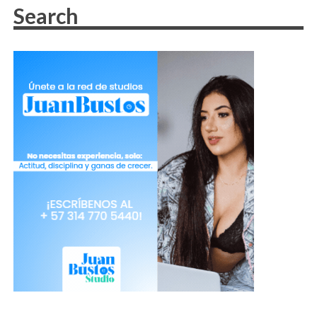
Si una mujer se sienta mal va a
transmitir pereza, cansancio y cero
provocador.
Debes estar muy consciente de tu
rostro y las caras que haces. A veces de
forma mecánica hacemos gestos que
no son agradables cuando algo nos
molesta. ¡Evítalos!
Siempre ten la mirada fija, el mentón
levantado y enfoca la mirada de los
usuarios en lo que tú quieres que
vean.
Juega con tus brazos, sin exagerar y de
forma muy delicada. Esto significa que
quieres que te toquen o que estás
disfrutando lo que estás haciendo.