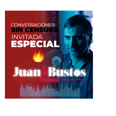
Está bien jugar con el cabello, pero no
hacerlo con mucha frecuencia porque
suele ser incómodo.
Los labios se relacionan
inconscientemente con los labios
vaginales. Por ende, humedecerlos
puede ser muy excitante.
La forma en la que cambias de pose
debe ser seductora, lenta, que haga
parte de tu show.