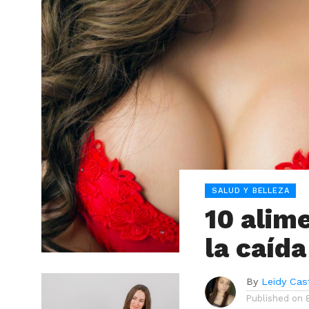
SALUD Y BELLEZA
10 alim
la caída
By
Leidy Cast
Published on