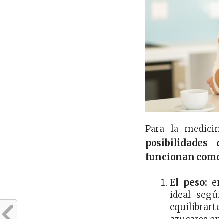
Para la medici
posibilidades
funcionan como
El peso:
en
ideal seg
equilibrart