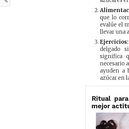
azucares en
Alimentac
que lo cor
evalúe el 
llevar una 
Ejercicios:
delgado s
significa 
necesario a
ayuden a b
azúcar en l
Ritual par
mejor actit