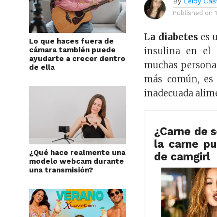
By
Leidy Cast
Published on
La diabetes
es u
Lo que haces fuera de
cámara también puede
insulina en el
ayudarte a crecer dentro
muchas personas
de ella
más común, es l
inadecuada alim
¿Carne de s
la carne p
¿Qué hace realmente una
de camgirl
modelo webcam durante
una transmisión?