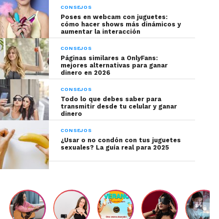
CONSEJOS
Poses en webcam con juguetes:
cómo hacer shows más dinámicos y
aumentar la interacción
Los grandes avances en materia de Robots sin
duda los ha dado Honda con
Asimo
, un Robot
CONSEJOS
Páginas similares a OnlyFans:
capaz de realizar tareas mediante movimientos
mejores alternativas para ganar
similares a los humanos.
Geminoid F
de Hiroshi
dinero en 2026
Ishiguro, puede reconocer el lenguaje corporal,
CONSEJOS
hablar y responder al contacto visual; se ha
Todo lo que debes saber para
transmitir desde tu celular y ganar
convertido en uno de los Robots femeninos más
dinero
reales a la fecha.
CONSEJOS
¿Usar o no condón con tus juguetes
Expectativas
sexuales? La guía real para 2025
Se prevé que se desarrolle software con diferentes
personalidades para descargar en una muñeca
sexual y así, responder a las necesidades de cada
cliente. También se espera tener la posibilidad de
optar por la réplica de una celebridad para que le