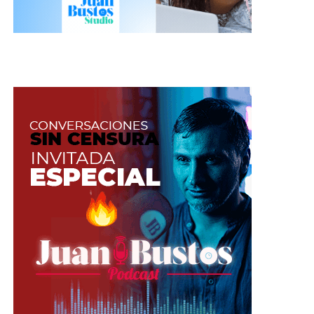
ENTRETENIMIENTO INMERSIVO
Actualidad
Este tipo de entretenimiento es aquel que
combina el mundo físico con los mundos creados
por computador, como es el caso de los ambientes
3D de la realidad virtual. En la actualidad
encontramos algunos ejemplos como el caso de
CAM4VR
y
AliceX
, cuyo fin es hacer que los
usuarios realmente se sientan parte de la acción.
Algunas empresas de entretenimiento para
adultos han comenzado a ofrecer un servicio en el
que se puede personalizar la experiencia con
avatares 3D para modificar la apariencia y
posiciones del compañero de juego “holográfico”.