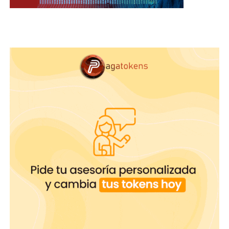
Expectativas
Se convertirá en algo común encontrar
hologramas de los artistas adultos preferidos para
interactuar sexualmente con ellos.
¿Qué esperar?
En el 2020 las personas utilizarán regularmente la
realidad virtual con la posibilidad de una