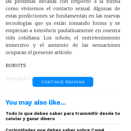
las próximas décadas con respecto a la forma
como viviremos el contacto sexual. Algunas de
estas predicciones se fundamentan en las nuevas
tecnologías que ya están tomando forma y se
empiezan a introducir paulatinamente en nuestra
vida cotidiana. Los robots, el entretenimiento
inmersivo y el aumento de las sensaciones
ocuparan el presente artículo.
ROBOTS
Actualidad
CONTINUE READING
Cuando se habla de Robots en el campo de la
sexualidad se deben hacer las distinciones entre
You may also like...
masculinos y femeninos, los primeros reciben el
nombre de
Todo lo que debes saber para transmitir desde tu
Androides
, mientras que los segundos
celular y ganar dinero
se les denomina
Ginoide
.
Curiosidades que debes saber sobre Cam4