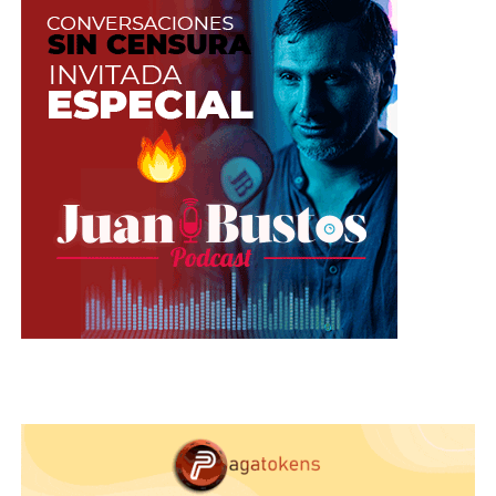
armarte tus rizos perfectos.
Cerveza y limón:
este es uno de los
tratamientos capilares más usados
por las abuelas ya que esta mezcla
ayuda a reparar la caída y la caspa en
el cabello. Necesitas un litro de agua, 1
lata de cerveza y sumo de jugo de
limón. Mezcla en un atomizador,