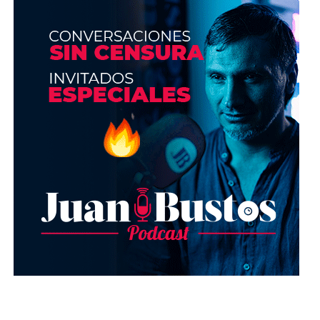
unos 30 minutos con un gorro de baño sobre
él y luego lo retiras con abundante agua fría.
Esto dejará tu cabello brillante y fuerte.
Lee también:
Tips para que disimules las canas y te
sigas viendo divina en tus shows
Con estos tips estarás lista para lucir radiante
en tus transmisiones.