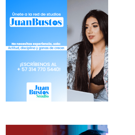
Pepino y huevo:
aunque este
tratamiento no es directamente para
los rizos, si funciona como un
procedimiento previo para proteger el
cabello antes de someterlo a altas
temperaturas de las planchas o
pinzas ya que su efecto es dejarlo
sellado y brillante. Para aplicarlo
necesitas de un huevo, ½ pepino y
una cucharada de aceite de coco.
Vierte todos los ingredientes en la
licuadora y al obtener una crema
homogénea, humedece antes el
cabello con agua y comienza a
extender la crema por todo el pelo
desde la mitad hasta las puntas. Para
finalizar lava muy bien tu cabeza para
que saques lo residuos y lista para